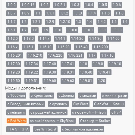
1.0.0
1.0.0.16
1.0.2
1.0.2.1
1.0.3
1.0.4
1.0.5
1.0.6
1.0.7
1.0.9
1.1
1.1.1
1.1.2
1.1.3
1.1.4
1.1.5
1.1.6
1.1.7
1.2
1.2.1
1.2.9
1.2.10
1.3
1.4
1.4.2
1.5
1.6
1.6.1
1.7
1.8
1.9
1.10
1.10.0
1.10.1
1.11
1.11.1
1.12.0
1.13.0
1.14.x
1.14.1
1.14.20
1.14.30
1.14.60
1.16.x
1.16.1
1.16.10
1.16.20
1.16.40
1.16.200
1.16.201
1.16.210
1.16.220
1.16.221
1.17
1.17.10
1.17.30
1.17.34
1.17.40
1.17.41
1.18
1.19.0
1.19.10
1.19.20
1.19.22
1.19.30
1.19.31
1.19.40
1.19.41
1.19.50
1.19.51
1.19.60
1.19.63
1.19.81
1.20
Моды и дополнения:
с 1000лвл
c Креативом
с Дюпом
с модами
с мини играми
с Голодными играми
с оружием
Sky Wars
ClanWar — Кланы
с кейсами
с продажей админок
с тюрьмой — Prison
с PvP
с Bed Wars
со скайблоком — SkyBlock
Сталкер — Stalker
ГТА 5 — GTA
Без WhiteList
с бесплатной админкой