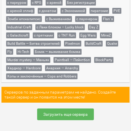
с паркуром
с RPG
с ареной
Без регистрации
с ареной сплиф
с донатом
с Экономикой
пиратские
PVE
Зомби апокалипсис
с Выживанием
с лаунчером
Flan`s
Industrial Craft
с Лаки блоком — Lucky block
Day Z
с Galacticraft
с прятками
с TNT Run
Egg Wars
MineZ
Build Battle — Битва строителей
Pixelmon
BuildCraft
Quake
Fly
Hi-Tech
Бомж — выживание бомжа
Murder mystery — Маньяк
Paintball — Пейнтбол
BlockParty
Хардкор — Hardcore
Анархия — Anarchy
Копы и заключённые — Cops and Robbers
Серверов по заданным параметрам не найдено. Создайте
такой сервер и он появится на этом месте!
Загрузить еще сервера