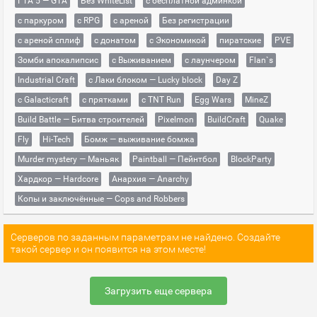
ГТА 5 — GTA
Без WhiteList
с бесплатной админкой
с паркуром
с RPG
с ареной
Без регистрации
с ареной сплиф
с донатом
с Экономикой
пиратские
PVE
Зомби апокалипсис
с Выживанием
с лаунчером
Flan`s
Industrial Craft
с Лаки блоком — Lucky block
Day Z
с Galacticraft
с прятками
с TNT Run
Egg Wars
MineZ
Build Battle — Битва строителей
Pixelmon
BuildCraft
Quake
Fly
Hi-Tech
Бомж — выживание бомжа
Murder mystery — Маньяк
Paintball — Пейнтбол
BlockParty
Хардкор — Hardcore
Анархия — Anarchy
Копы и заключённые — Cops and Robbers
Серверов по заданным параметрам не найдено. Создайте
такой сервер и он появится на этом месте!
Загрузить еще сервера