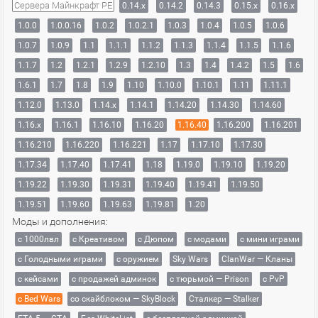
Сервера Майнкрафт PE
0.14.x
0.14.2
0.14.3
0.15.x
0.16.x
1.0.0
1.0.0.16
1.0.2
1.0.2.1
1.0.3
1.0.4
1.0.5
1.0.6
1.0.7
1.0.9
1.1
1.1.1
1.1.2
1.1.3
1.1.4
1.1.5
1.1.6
1.1.7
1.2
1.2.1
1.2.9
1.2.10
1.3
1.4
1.4.2
1.5
1.6
1.6.1
1.7
1.8
1.9
1.10
1.10.0
1.10.1
1.11
1.11.1
1.12.0
1.13.0
1.14.x
1.14.1
1.14.20
1.14.30
1.14.60
1.16.x
1.16.1
1.16.10
1.16.20
1.16.40
1.16.200
1.16.201
1.16.210
1.16.220
1.16.221
1.17
1.17.10
1.17.30
1.17.34
1.17.40
1.17.41
1.18
1.19.0
1.19.10
1.19.20
1.19.22
1.19.30
1.19.31
1.19.40
1.19.41
1.19.50
1.19.51
1.19.60
1.19.63
1.19.81
1.20
Моды и дополнения:
с 1000лвл
c Креативом
с Дюпом
с модами
с мини играми
с Голодными играми
с оружием
Sky Wars
ClanWar — Кланы
с кейсами
с продажей админок
с тюрьмой — Prison
с PvP
с Bed Wars
со скайблоком — SkyBlock
Сталкер — Stalker