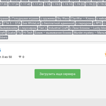
17.30
1.17.34
1.17.40
1.17.41
1.18
1.19.0
1.19.10
1.19.20
1.19.22
1.19.
играми
с Голодными играми
с оружием
Sky Wars
ClanWar — Кланы
с кейс
er
ГТА 5 — GTA
Без WhiteList
с бесплатной админкой
с паркуром
с RPG
с
 Выживанием
с лаунчером
Flan`s
Industrial Craft
с Лаки блоком — Lucky blo
raft
Quake
Fly
Hi-Tech
Бомж — выживание бомжа
Murder mystery — Мань
bbers
5
0 из 50
0
Загрузить еще сервера