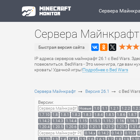
Сервера Майнкр
Сервера Майнкрафт 
Быстрая версия сайта
IP адреса серверов майнкрафт 26.1 с Bed Wars. Зде
повеселиться. BedWars - Это мини-игра, где вам 
кровать! Удачной игры!
Подробнее о Bed Wars
→
→
Сервера Майнкрафт
Версия 26.1
с Bed War
Версии:
Сервера Майнкрафт
Новые
1.0
1.1
1.2.1
1.2.2
1.2.
1.7.10
1.8
1.8.1
1.8.2
1.8.3
1.8.4
1.8.5
1.8.6
1.8.7
1.14.2
1.14.3
1.14.4
1.15
1.15.1
1.15.2
1.16
1.16.1
1.20.4
1.20.5
1.20.6
1.21
1.21.1
1.21.2
1.21.3
1.21.
Сервера Майнкрафт PE
0.14.x
0.14.2
0.14.3
0.15.x
0
1.2.10
1.3
1.4
1.4.2
1.5
1.6
1.6.1
1.7
1.8
1.9
1.10