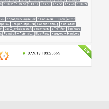
30
1.19.31
1.19.40
1.19.41
1.19.50
1.19.51
1.19.60
1.19.63
ами
с продажей админок
с тюрьмой — Prison
с PvP
 ареной
Без регистрации
с ареной сплиф
с донатом
ck
Day Z
с Galacticraft
с прятками
с TNT Run
Egg Wars
як
Paintball — Пейнтбол
BlockParty
Хардкор — Hardcore
37.9.13.103
:25565
0