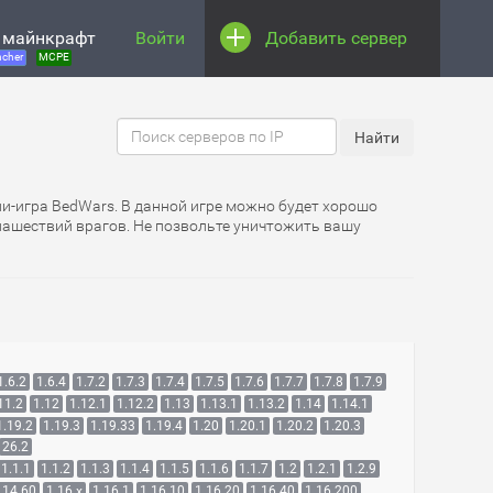
 майнкрафт
Войти
Добавить сервер
cher
MCPE
ни-игра BedWars. В данной игре можно будет хорошо
 нашествий врагов. Не позвольте уничтожить вашу
1.6.2
1.6.4
1.7.2
1.7.3
1.7.4
1.7.5
1.7.6
1.7.7
1.7.8
1.7.9
11.2
1.12
1.12.1
1.12.2
1.13
1.13.1
1.13.2
1.14
1.14.1
1.19.2
1.19.3
1.19.33
1.19.4
1.20
1.20.1
1.20.2
1.20.3
26.2
1.1.1
1.1.2
1.1.3
1.1.4
1.1.5
1.1.6
1.1.7
1.2
1.2.1
1.2.9
.14.60
1.16.x
1.16.1
1.16.10
1.16.20
1.16.40
1.16.200