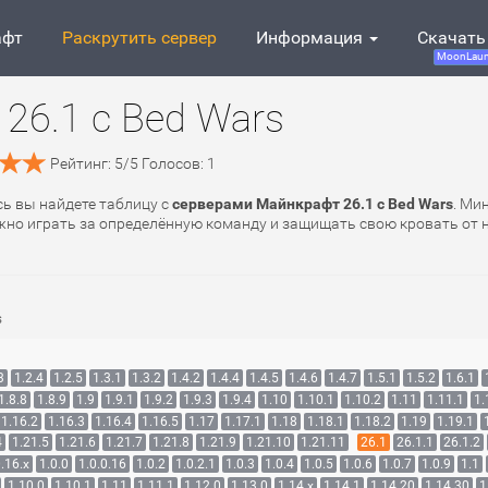
афт
Раскрутить сервер
Информация
Скачать
MoonLaun
26.1 с Bed Wars
Рейтинг:
5
/
5
Голосов:
1
сь вы найдете таблицу с
серверами Майнкрафт 26.1 с Bed Wars
. Ми
нужно играть за определённую команду и защищать свою кровать от
s
3
1.2.4
1.2.5
1.3.1
1.3.2
1.4.2
1.4.4
1.4.5
1.4.6
1.4.7
1.5.1
1.5.2
1.6.1
1.8.8
1.8.9
1.9
1.9.1
1.9.2
1.9.3
1.9.4
1.10
1.10.1
1.10.2
1.11
1.11.1
1.
1.16.2
1.16.3
1.16.4
1.16.5
1.17
1.17.1
1.18
1.18.1
1.18.2
1.19
1.19.1
4
1.21.5
1.21.6
1.21.7
1.21.8
1.21.9
1.21.10
1.21.11
26.1
26.1.1
26.1.2
.16.x
1.0.0
1.0.0.16
1.0.2
1.0.2.1
1.0.3
1.0.4
1.0.5
1.0.6
1.0.7
1.0.9
1.1
1.10.0
1.10.1
1.11
1.11.1
1.12.0
1.13.0
1.14.x
1.14.1
1.14.20
1.14.30
1