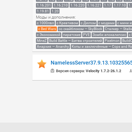
1.16.201
1.16.210
1.16.220
1.16.221
1.17
1.17.10
1.
1.19.81
1.20
Моды и дополнения:
с 1000лвл
c Креативом
с Дюпом
с модами
с мини 
с Bed Wars
со скайблоком — SkyBlock
Сталкер — Stalk
с Экономикой
пиратские
PVE
Зомби апокалипсис
с
MineZ
Build Battle — Битва строителей
Pixelmon
BuildC
Анархия — Anarchy
Копы и заключённые — Cops and Ro
NamelessServer37.9.13.1032556
Версия сервера:
Velocity 1.7.2-26.1.2