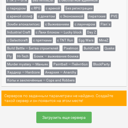
ГТА 5 — GTA
Без WhiteList
с бесплатной админкой
с паркуром
с RPG
с ареной
Без регистрации
с ареной сплиф
с донатом
с Экономикой
пиратские
PVE
Зомби апокалипсис
с Выживанием
с лаунчером
Flan`s
Industrial Craft
с Лаки блоком — Lucky block
Day Z
с Galacticraft
с прятками
с TNT Run
Egg Wars
MineZ
Build Battle — Битва строителей
Pixelmon
BuildCraft
Quake
Fly
Hi-Tech
Бомж — выживание бомжа
Murder mystery — Маньяк
Paintball — Пейнтбол
BlockParty
Хардкор — Hardcore
Анархия — Anarchy
Копы и заключённые — Cops and Robbers
Серверов по заданным параметрам не найдено. Создайте
такой сервер и он появится на этом месте!
Загрузить еще сервера