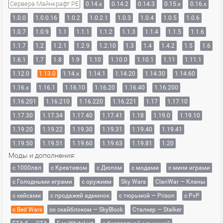
Сервера Майнкрафт PE
0.14.x
0.14.2
0.14.3
0.15.x
0.16.x
1.0.0
1.0.0.16
1.0.2
1.0.2.1
1.0.3
1.0.4
1.0.5
1.0.6
1.0.7
1.0.9
1.1
1.1.1
1.1.2
1.1.3
1.1.4
1.1.5
1.1.6
1.1.7
1.2
1.2.1
1.2.9
1.2.10
1.3
1.4
1.4.2
1.5
1.6
1.6.1
1.7
1.8
1.9
1.10
1.10.0
1.10.1
1.11
1.11.1
1.12.0
1.13.0
1.14.x
1.14.1
1.14.20
1.14.30
1.14.60
1.16.x
1.16.1
1.16.10
1.16.20
1.16.40
1.16.200
1.16.201
1.16.210
1.16.220
1.16.221
1.17
1.17.10
1.17.30
1.17.34
1.17.40
1.17.41
1.18
1.19.0
1.19.10
1.19.20
1.19.22
1.19.30
1.19.31
1.19.40
1.19.41
1.19.50
1.19.51
1.19.60
1.19.63
1.19.81
1.20
Моды и дополнения:
с 1000лвл
c Креативом
с Дюпом
с модами
с мини играми
с Голодными играми
с оружием
Sky Wars
ClanWar — Кланы
с кейсами
с продажей админок
с тюрьмой — Prison
с PvP
с Bed Wars
со скайблоком — SkyBlock
Сталкер — Stalker