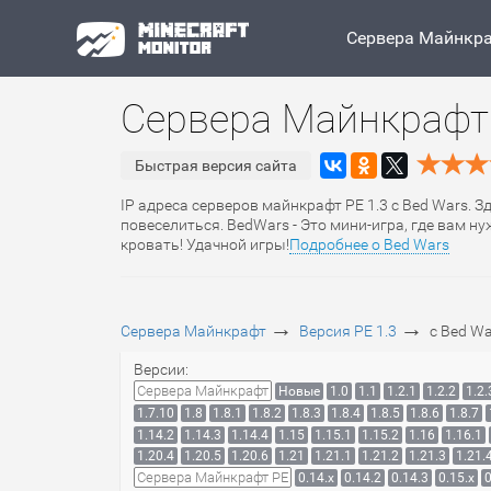
Сервера Майнкр
Сервера Майнкрафт 
Быстрая версия сайта
IP адреса серверов майнкрафт PE 1.3 с Bed Wars. З
повеселиться. BedWars - Это мини-игра, где вам 
кровать! Удачной игры!
Подробнее о Bed Wars
→
→
Сервера Майнкрафт
Версия PE 1.3
с Bed Wa
Версии:
Сервера Майнкрафт
Новые
1.0
1.1
1.2.1
1.2.2
1.2.
1.7.10
1.8
1.8.1
1.8.2
1.8.3
1.8.4
1.8.5
1.8.6
1.8.7
1.14.2
1.14.3
1.14.4
1.15
1.15.1
1.15.2
1.16
1.16.1
1.20.4
1.20.5
1.20.6
1.21
1.21.1
1.21.2
1.21.3
1.21.
Сервера Майнкрафт PE
0.14.x
0.14.2
0.14.3
0.15.x
0