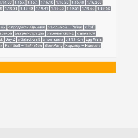
1.14.60
1.16.x
1.16.1
1.16.10
1.16.20
1.16.40
1.16.200
30
1.19.31
1.19.40
1.19.41
1.19.50
1.19.51
1.19.60
1.19.63
ами
с продажей админок
с тюрьмой — Prison
с PvP
 ареной
Без регистрации
с ареной сплиф
с донатом
ck
Day Z
с Galacticraft
с прятками
с TNT Run
Egg Wars
як
Paintball — Пейнтбол
BlockParty
Хардкор — Hardcore