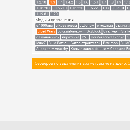
1.2.10
1.3
1.4
1.4.2
1.5
1.6
1.6.1
1.7
1.8
1.9
1.1
1.16.201
1.16.210
1.16.220
1.16.221
1.17
1.17.10
1.
1.19.81
1.20
Моды и дополнения:
с 1000лвл
c Креативом
с Дюпом
с модами
с мини 
с Bed Wars
со скайблоком — SkyBlock
Сталкер — Stalk
с Экономикой
пиратские
PVE
Зомби апокалипсис
с
MineZ
Build Battle — Битва строителей
Pixelmon
BuildC
Анархия — Anarchy
Копы и заключённые — Cops and Ro
Серверов по заданным параметрам не найдено. Со