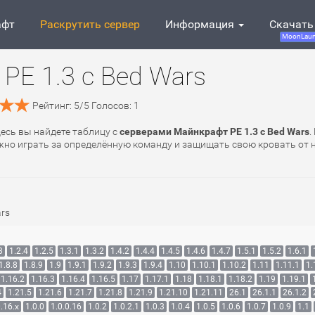
афт
Раскрутить сервер
Информация
Скачать
MoonLaun
PE 1.3 с Bed Wars
Рейтинг:
5
/
5
Голосов:
1
десь вы найдете таблицу с
серверами Майнкрафт PE 1.3 с Bed Wars
.
нужно играть за определённую команду и защищать свою кровать от
rs
3
1.2.4
1.2.5
1.3.1
1.3.2
1.4.2
1.4.4
1.4.5
1.4.6
1.4.7
1.5.1
1.5.2
1.6.1
1.8.8
1.8.9
1.9
1.9.1
1.9.2
1.9.3
1.9.4
1.10
1.10.1
1.10.2
1.11
1.11.1
1.
1.16.2
1.16.3
1.16.4
1.16.5
1.17
1.17.1
1.18
1.18.1
1.18.2
1.19
1.19.1
4
1.21.5
1.21.6
1.21.7
1.21.8
1.21.9
1.21.10
1.21.11
26.1
26.1.1
26.1.2
.16.x
1.0.0
1.0.0.16
1.0.2
1.0.2.1
1.0.3
1.0.4
1.0.5
1.0.6
1.0.7
1.0.9
1.1