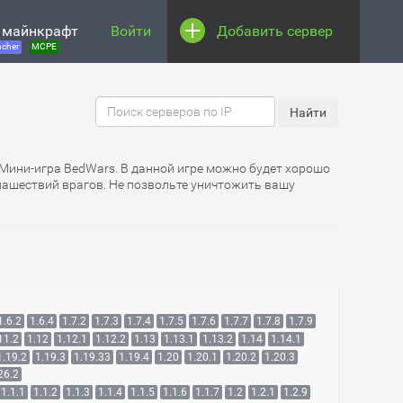
 майнкрафт
Войти
Добавить сервер
cher
MCPE
 Мини-игра BedWars. В данной игре можно будет хорошо
 нашествий врагов. Не позвольте уничтожить вашу
1.6.2
1.6.4
1.7.2
1.7.3
1.7.4
1.7.5
1.7.6
1.7.7
1.7.8
1.7.9
11.2
1.12
1.12.1
1.12.2
1.13
1.13.1
1.13.2
1.14
1.14.1
1.19.2
1.19.3
1.19.33
1.19.4
1.20
1.20.1
1.20.2
1.20.3
26.2
1.1.1
1.1.2
1.1.3
1.1.4
1.1.5
1.1.6
1.1.7
1.2
1.2.1
1.2.9