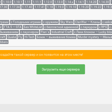
0
1.10.0
1.10.1
1.11
1.11.1
1.12.0
1.13.0
1.14.x
1.14.1
1.14.20
1.14.30
17.30
1.17.34
1.17.40
1.17.41
1.18
1.19.0
1.19.10
1.19.20
1.19.22
1.19.
играми
с Голодными играми
с оружием
Sky Wars
ClanWar — Кланы
с кейс
er
ГТА 5 — GTA
Без WhiteList
с бесплатной админкой
с паркуром
с RPG
с
 Выживанием
с лаунчером
Flan`s
Industrial Craft
с Лаки блоком — Lucky blo
raft
Quake
Fly
Hi-Tech
Бомж — выживание бомжа
Murder mystery — Мань
bbers
здайте такой сервер и он появится на этом месте!
Загрузить еще сервера