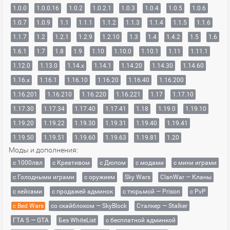
1.0.0
1.0.0.16
1.0.2
1.0.2.1
1.0.3
1.0.4
1.0.5
1.0.6
1.0.7
1.0.9
1.1
1.1.1
1.1.2
1.1.3
1.1.4
1.1.5
1.1.6
1.1.7
1.2
1.2.1
1.2.9
1.2.10
1.3
1.4
1.4.2
1.5
1.6
1.6.1
1.7
1.8
1.9
1.10
1.10.0
1.10.1
1.11
1.11.1
1.12.0
1.13.0
1.14.x
1.14.1
1.14.20
1.14.30
1.14.60
1.16.x
1.16.1
1.16.10
1.16.20
1.16.40
1.16.200
1.16.201
1.16.210
1.16.220
1.16.221
1.17
1.17.10
1.17.30
1.17.34
1.17.40
1.17.41
1.18
1.19.0
1.19.10
1.19.20
1.19.22
1.19.30
1.19.31
1.19.40
1.19.41
1.19.50
1.19.51
1.19.60
1.19.63
1.19.81
1.20
Моды и дополнения:
с 1000лвл
c Креативом
с Дюпом
с модами
с мини играми
с Голодными играми
с оружием
Sky Wars
ClanWar — Кланы
с кейсами
с продажей админок
с тюрьмой — Prison
с PvP
с Bed Wars
со скайблоком — SkyBlock
Сталкер — Stalker
ГТА 5 — GTA
Без WhiteList
с бесплатной админкой