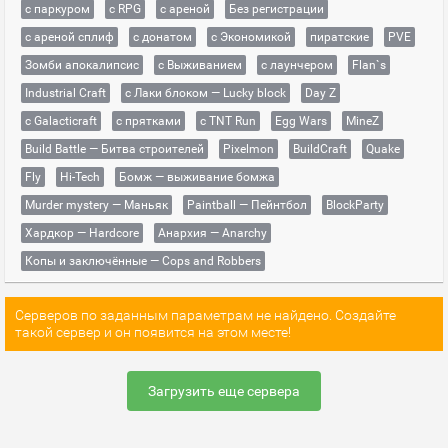
с паркуром
с RPG
с ареной
Без регистрации
с ареной сплиф
с донатом
с Экономикой
пиратские
PVE
Зомби апокалипсис
с Выживанием
с лаунчером
Flan`s
Industrial Craft
с Лаки блоком — Lucky block
Day Z
с Galacticraft
с прятками
с TNT Run
Egg Wars
MineZ
Build Battle — Битва строителей
Pixelmon
BuildCraft
Quake
Fly
Hi-Tech
Бомж — выживание бомжа
Murder mystery — Маньяк
Paintball — Пейнтбол
BlockParty
Хардкор — Hardcore
Анархия — Anarchy
Копы и заключённые — Cops and Robbers
Серверов по заданным параметрам не найдено. Создайте
такой сервер и он появится на этом месте!
Загрузить еще сервера