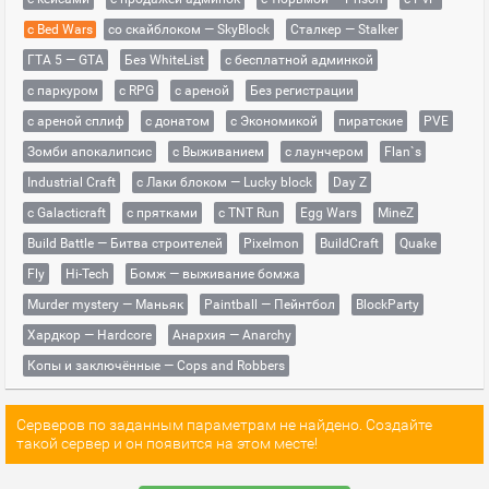
с Bed Wars
со скайблоком — SkyBlock
Сталкер — Stalker
ГТА 5 — GTA
Без WhiteList
с бесплатной админкой
с паркуром
с RPG
с ареной
Без регистрации
с ареной сплиф
с донатом
с Экономикой
пиратские
PVE
Зомби апокалипсис
с Выживанием
с лаунчером
Flan`s
Industrial Craft
с Лаки блоком — Lucky block
Day Z
с Galacticraft
с прятками
с TNT Run
Egg Wars
MineZ
Build Battle — Битва строителей
Pixelmon
BuildCraft
Quake
Fly
Hi-Tech
Бомж — выживание бомжа
Murder mystery — Маньяк
Paintball — Пейнтбол
BlockParty
Хардкор — Hardcore
Анархия — Anarchy
Копы и заключённые — Cops and Robbers
Серверов по заданным параметрам не найдено. Создайте
такой сервер и он появится на этом месте!