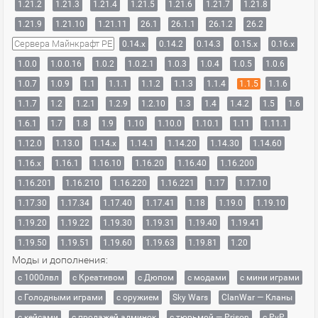
1.21.2
1.21.3
1.21.4
1.21.5
1.21.6
1.21.7
1.21.8
1.21.9
1.21.10
1.21.11
26.1
26.1.1
26.1.2
26.2
Сервера Майнкрафт PE
0.14.x
0.14.2
0.14.3
0.15.x
0.16.x
1.0.0
1.0.0.16
1.0.2
1.0.2.1
1.0.3
1.0.4
1.0.5
1.0.6
1.0.7
1.0.9
1.1
1.1.1
1.1.2
1.1.3
1.1.4
1.1.5
1.1.6
1.1.7
1.2
1.2.1
1.2.9
1.2.10
1.3
1.4
1.4.2
1.5
1.6
1.6.1
1.7
1.8
1.9
1.10
1.10.0
1.10.1
1.11
1.11.1
1.12.0
1.13.0
1.14.x
1.14.1
1.14.20
1.14.30
1.14.60
1.16.x
1.16.1
1.16.10
1.16.20
1.16.40
1.16.200
1.16.201
1.16.210
1.16.220
1.16.221
1.17
1.17.10
1.17.30
1.17.34
1.17.40
1.17.41
1.18
1.19.0
1.19.10
1.19.20
1.19.22
1.19.30
1.19.31
1.19.40
1.19.41
1.19.50
1.19.51
1.19.60
1.19.63
1.19.81
1.20
Моды и дополнения:
с 1000лвл
c Креативом
с Дюпом
с модами
с мини играми
с Голодными играми
с оружием
Sky Wars
ClanWar — Кланы
с кейсами
с продажей админок
с тюрьмой — Prison
с PvP