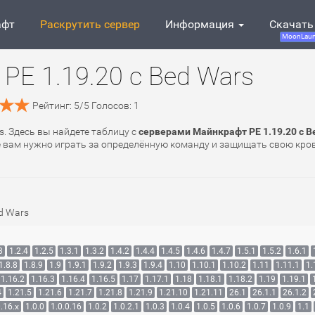
афт
Раскрутить сервер
Информация
Скачать
MoonLaun
PE 1.19.20 с Bed Wars
Рейтинг:
5
/
5
Голосов:
1
s. Здесь вы найдете таблицу с
серверами Майнкрафт PE 1.19.20 с B
де вам нужно играть за определённую команду и защищать свою кро
d Wars
3
1.2.4
1.2.5
1.3.1
1.3.2
1.4.2
1.4.4
1.4.5
1.4.6
1.4.7
1.5.1
1.5.2
1.6.1
1.8.8
1.8.9
1.9
1.9.1
1.9.2
1.9.3
1.9.4
1.10
1.10.1
1.10.2
1.11
1.11.1
1.
1.16.2
1.16.3
1.16.4
1.16.5
1.17
1.17.1
1.18
1.18.1
1.18.2
1.19
1.19.1
4
1.21.5
1.21.6
1.21.7
1.21.8
1.21.9
1.21.10
1.21.11
26.1
26.1.1
26.1.2
.16.x
1.0.0
1.0.0.16
1.0.2
1.0.2.1
1.0.3
1.0.4
1.0.5
1.0.6
1.0.7
1.0.9
1.1