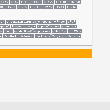
.14.60
1.16.x
1.16.1
1.16.10
1.16.20
1.16.40
1.16.200
.30
1.19.31
1.19.40
1.19.41
1.19.50
1.19.51
1.19.60
ами
с продажей админок
с тюрьмой — Prison
с PvP
 ареной
Без регистрации
с ареной сплиф
с донатом
ck
Day Z
с Galacticraft
с прятками
с TNT Run
Egg Wars
як
Paintball — Пейнтбол
BlockParty
Хардкор — Hardcore