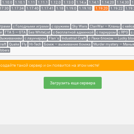
1.10.0
1.10.1
1.11
1.11.1
1.12.0
1.13.0
1.14.x
1.14.1
1.14.20
1.14.30
1
17.30
1.17.34
1.17.40
1.17.41
1.18
1.19.0
1.19.10
1.19.20
1.19.22
1.19
играми
с Голодными играми
с оружием
Sky Wars
ClanWar — Кланы
с кейс
er
ГТА 5 — GTA
Без WhiteList
с бесплатной админкой
с паркуром
с RPG
с
 Выживанием
с лаунчером
Flan`s
Industrial Craft
с Лаки блоком — Lucky blo
raft
Quake
Fly
Hi-Tech
Бомж — выживание бомжа
Murder mystery — Мань
bbers
здайте такой сервер и он появится на этом месте!
Загрузить еще сервера