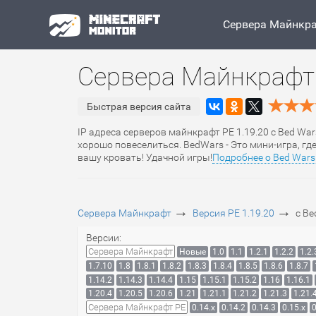
Сервера Майнкр
Сервера Майнкрафт 
Быстрая версия сайта
IP адреса серверов майнкрафт PE 1.19.20 с Bed War
хорошо повеселиться. BedWars - Это мини-игра, г
вашу кровать! Удачной игры!
Подробнее о Bed Wars
→
→
Сервера Майнкрафт
Версия PE 1.19.20
с Be
Версии:
Сервера Майнкрафт
Новые
1.0
1.1
1.2.1
1.2.2
1.2.
1.7.10
1.8
1.8.1
1.8.2
1.8.3
1.8.4
1.8.5
1.8.6
1.8.7
1.14.2
1.14.3
1.14.4
1.15
1.15.1
1.15.2
1.16
1.16.1
1.20.4
1.20.5
1.20.6
1.21
1.21.1
1.21.2
1.21.3
1.21.
Сервера Майнкрафт PE
0.14.x
0.14.2
0.14.3
0.15.x
0