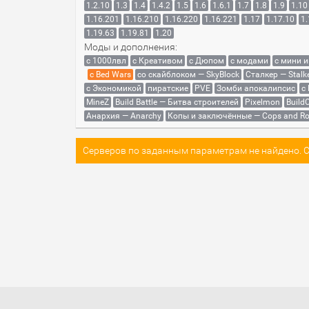
1.2.10
1.3
1.4
1.4.2
1.5
1.6
1.6.1
1.7
1.8
1.9
1.10
1.16.201
1.16.210
1.16.220
1.16.221
1.17
1.17.10
1.
1.19.63
1.19.81
1.20
Моды и дополнения:
с 1000лвл
c Креативом
с Дюпом
с модами
с мини 
с Bed Wars
со скайблоком — SkyBlock
Сталкер — Stalk
с Экономикой
пиратские
PVE
Зомби апокалипсис
с
MineZ
Build Battle — Битва строителей
Pixelmon
BuildC
Анархия — Anarchy
Копы и заключённые — Cops and Ro
Серверов по заданным параметрам не найдено. Со