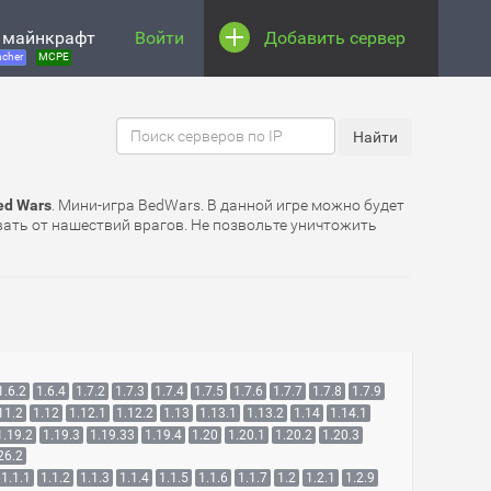
 майнкрафт
Войти
Добавить сервер
cher
MCPE
ed Wars
. Мини-игра BedWars. В данной игре можно будет
вать от нашествий врагов. Не позвольте уничтожить
1.6.2
1.6.4
1.7.2
1.7.3
1.7.4
1.7.5
1.7.6
1.7.7
1.7.8
1.7.9
11.2
1.12
1.12.1
1.12.2
1.13
1.13.1
1.13.2
1.14
1.14.1
1.19.2
1.19.3
1.19.33
1.19.4
1.20
1.20.1
1.20.2
1.20.3
26.2
1.1.1
1.1.2
1.1.3
1.1.4
1.1.5
1.1.6
1.1.7
1.2
1.2.1
1.2.9