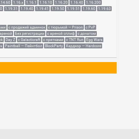
.14.60
1.16.x
1.16.1
1.16.10
1.16.20
1.16.40
1.16.200
30
1.19.31
1.19.40
1.19.41
1.19.50
1.19.51
1.19.60
1.19.63
ами
с продажей админок
с тюрьмой — Prison
с PvP
 ареной
Без регистрации
с ареной сплиф
с донатом
ck
Day Z
с Galacticraft
с прятками
с TNT Run
Egg Wars
як
Paintball — Пейнтбол
BlockParty
Хардкор — Hardcore