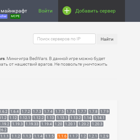
 майнкрафт
Войти
Добавить сервер
cher
MCPE
ars
. Мини-игра BedWars. В данной игре можно будет
вать от нашествий врагов. Не позвольте уничтожить
1.6.2
1.6.4
1.7.2
1.7.3
1.7.4
1.7.5
1.7.6
1.7.7
1.7.8
1.7.9
11.2
1.12
1.12.1
1.12.2
1.13
1.13.1
1.13.2
1.14
1.14.1
1.19.2
1.19.3
1.19.33
1.19.4
1.20
1.20.1
1.20.2
1.20.3
26.2
1.1.1
1.1.2
1.1.3
1.1.4
1.1.5
1.1.6
1.1.7
1.2
1.2.1
1.2.9