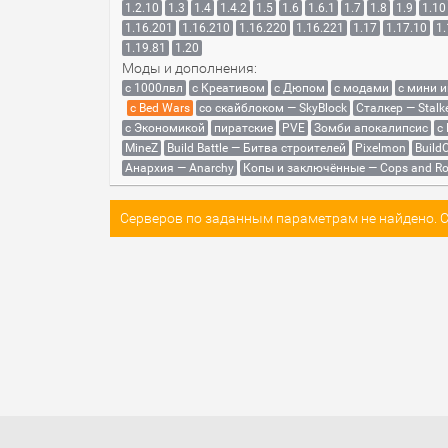
1.2.10
1.3
1.4
1.4.2
1.5
1.6
1.6.1
1.7
1.8
1.9
1.10
1.16.201
1.16.210
1.16.220
1.16.221
1.17
1.17.10
1.
1.19.81
1.20
Моды и дополнения:
с 1000лвл
c Креативом
с Дюпом
с модами
с мини 
с Bed Wars
со скайблоком — SkyBlock
Сталкер — Stalk
с Экономикой
пиратские
PVE
Зомби апокалипсис
с
MineZ
Build Battle — Битва строителей
Pixelmon
BuildC
Анархия — Anarchy
Копы и заключённые — Cops and Ro
Серверов по заданным параметрам не найдено. Со