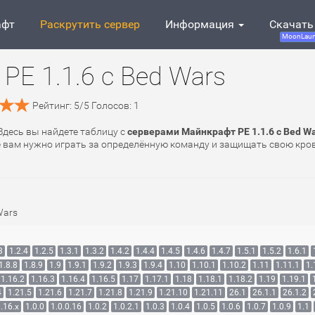
афт
Раскрутить сервер
Информация
Скачать
MoonLaun
PE 1.1.6 с Bed Wars
Рейтинг:
5
/
5
Голосов:
1
 Здесь вы найдете таблицу с
серверами Майнкрафт PE 1.1.6 с Bed W
де вам нужно играть за определённую команду и защищать свою кро
Wars
3
1.2.4
1.2.5
1.3.1
1.3.2
1.4.2
1.4.4
1.4.5
1.4.6
1.4.7
1.5.1
1.5.2
1.6.1
1.8.8
1.8.9
1.9
1.9.1
1.9.2
1.9.3
1.9.4
1.10
1.10.1
1.10.2
1.11
1.11.1
1.
1.16.2
1.16.3
1.16.4
1.16.5
1.17
1.17.1
1.18
1.18.1
1.18.2
1.19
1.19.1
4
1.21.5
1.21.6
1.21.7
1.21.8
1.21.9
1.21.10
1.21.11
26.1
26.1.1
26.1.2
.16.x
1.0.0
1.0.0.16
1.0.2
1.0.2.1
1.0.3
1.0.4
1.0.5
1.0.6
1.0.7
1.0.9
1.1