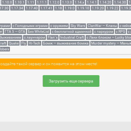
1.10.0
1.10.1
1.11
1.11.1
1.12.0
1.13.0
1.14.x
1.14.1
1.14.20
1.14.30
1
17.30
1.17.34
1.17.40
1.17.41
1.18
1.19.0
1.19.10
1.19.20
1.19.22
1.19.
играми
с Голодными играми
с оружием
Sky Wars
ClanWar — Кланы
с кейс
er
ГТА 5 — GTA
Без WhiteList
с бесплатной админкой
с паркуром
с RPG
с
 Выживанием
с лаунчером
Flan`s
Industrial Craft
с Лаки блоком — Lucky blo
raft
Quake
Fly
Hi-Tech
Бомж — выживание бомжа
Murder mystery — Мань
bbers
здайте такой сервер и он появится на этом месте!
Загрузить еще сервера