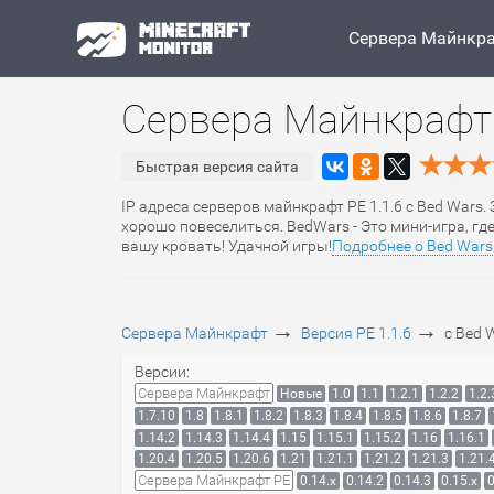
Сервера Майнкр
Сервера Майнкрафт 
Быстрая версия сайта
IP адреса серверов майнкрафт PE 1.1.6 с Bed Wars.
хорошо повеселиться. BedWars - Это мини-игра, г
вашу кровать! Удачной игры!
Подробнее о Bed Wars
→
→
Сервера Майнкрафт
Версия PE 1.1.6
с Bed 
Версии:
Сервера Майнкрафт
Новые
1.0
1.1
1.2.1
1.2.2
1.2.
1.7.10
1.8
1.8.1
1.8.2
1.8.3
1.8.4
1.8.5
1.8.6
1.8.7
1.14.2
1.14.3
1.14.4
1.15
1.15.1
1.15.2
1.16
1.16.1
1.20.4
1.20.5
1.20.6
1.21
1.21.1
1.21.2
1.21.3
1.21.
Сервера Майнкрафт PE
0.14.x
0.14.2
0.14.3
0.15.x
0