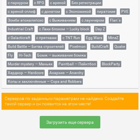
с паркуром
с RPG
с ареной
Без регистрации
с ареной сплиф
с донатом
с Экономикой
пиратские
PVE
Зомби апокалипсис
с Выживанием
с лаунчером
Flan`s
Industrial Craft
с Лаки блоком — Lucky block
Day Z
с Galacticraft
с прятками
с TNT Run
Egg Wars
MineZ
Build Battle — Битва строителей
Pixelmon
BuildCraft
Quake
Fly
Hi-Tech
Бомж — выживание бомжа
Murder mystery — Маньяк
Paintball — Пейнтбол
BlockParty
Хардкор — Hardcore
Анархия — Anarchy
Копы и заключённые — Cops and Robbers
Серверов по заданным параметрам не найдено. Создайте
такой сервер и он появится на этом месте!
Загрузить еще сервера