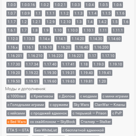
1.0.0
1.0.0.16
1.0.2
1.0.2.1
1.0.3
1.0.4
1.0.5
1.0.6
1.0.7
1.0.9
1.1
1.1.1
1.1.2
1.1.3
1.1.4
1.1.5
1.1.6
1.1.7
1.2
1.2.1
1.2.9
1.2.10
1.3
1.4
1.4.2
1.5
1.6
1.6.1
1.7
1.8
1.9
1.10
1.10.0
1.10.1
1.11
1.11.1
1.12.0
1.13.0
1.14.x
1.14.1
1.14.20
1.14.30
1.14.60
1.16.x
1.16.1
1.16.10
1.16.20
1.16.40
1.16.200
1.16.201
1.16.210
1.16.220
1.16.221
1.17
1.17.10
1.17.30
1.17.34
1.17.40
1.17.41
1.18
1.19.0
1.19.10
1.19.20
1.19.22
1.19.30
1.19.31
1.19.40
1.19.41
1.19.50
1.19.51
1.19.60
1.19.63
1.19.81
1.20
Моды и дополнения:
с 1000лвл
c Креативом
с Дюпом
с модами
с мини играми
с Голодными играми
с оружием
Sky Wars
ClanWar — Кланы
с кейсами
с продажей админок
с тюрьмой — Prison
с PvP
с Bed Wars
со скайблоком — SkyBlock
Сталкер — Stalker
ГТА 5 — GTA
Без WhiteList
с бесплатной админкой