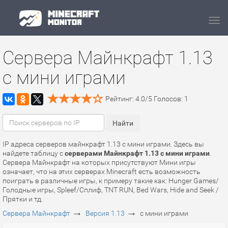
Navi
Сервера Майнкрафт 1.13
с мини играми
Рейтинг:
4.0
/
5
Голосов:
1
IP адреса серверов майнкрафт 1.13 с мини играми. Здесь вы
найдете таблицу с
серверами Майнкрафт 1.13 с мини играми
.
Сервера Майнкрафт на которых присутствуют Мини игры
означает, что на этих серверах Minecraft есть возможность
поиграть в различные игры, к примеру такие как: Hunger Games/
Голодные игры, Spleef/Сплиф, TNT RUN, Bed Wars, Hide and Seek /
Прятки и тд.
→
→
Сервера Майнкрафт
Версия 1.13
с мини играми