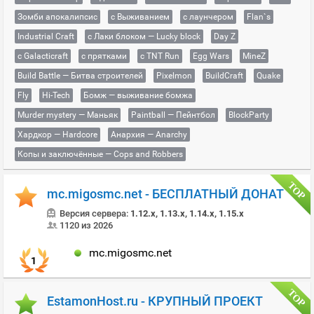
Зомби апокалипсис
с Выживанием
с лаунчером
Flan`s
Industrial Craft
с Лаки блоком — Lucky block
Day Z
с Galacticraft
с прятками
с TNT Run
Egg Wars
MineZ
Build Battle — Битва строителей
Pixelmon
BuildCraft
Quake
Fly
Hi-Tech
Бомж — выживание бомжа
Murder mystery — Маньяк
Paintball — Пейнтбол
BlockParty
Хардкор — Hardcore
Анархия — Anarchy
Копы и заключённые — Cops and Robbers
mc.migosmc.net - БЕСПЛАТНЫЙ ДОНАТ
Версия сервера:
1.12.x, 1.13.x, 1.14.x, 1.15.x
1120 из 2026
mc.migosmc.net
1
EstamonHost.ru - КРУПНЫЙ ПРОЕКТ