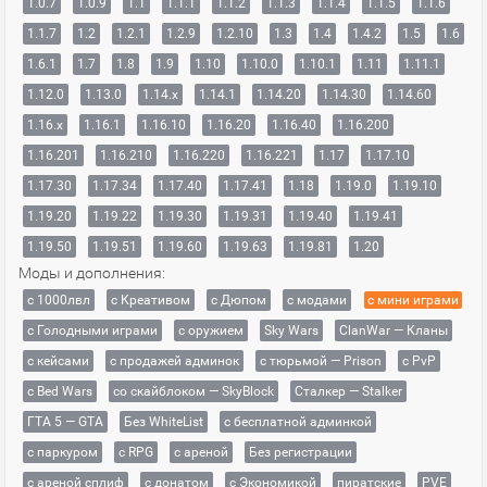
1.0.7
1.0.9
1.1
1.1.1
1.1.2
1.1.3
1.1.4
1.1.5
1.1.6
1.1.7
1.2
1.2.1
1.2.9
1.2.10
1.3
1.4
1.4.2
1.5
1.6
1.6.1
1.7
1.8
1.9
1.10
1.10.0
1.10.1
1.11
1.11.1
1.12.0
1.13.0
1.14.x
1.14.1
1.14.20
1.14.30
1.14.60
1.16.x
1.16.1
1.16.10
1.16.20
1.16.40
1.16.200
1.16.201
1.16.210
1.16.220
1.16.221
1.17
1.17.10
1.17.30
1.17.34
1.17.40
1.17.41
1.18
1.19.0
1.19.10
1.19.20
1.19.22
1.19.30
1.19.31
1.19.40
1.19.41
1.19.50
1.19.51
1.19.60
1.19.63
1.19.81
1.20
Моды и дополнения:
с 1000лвл
c Креативом
с Дюпом
с модами
с мини играми
с Голодными играми
с оружием
Sky Wars
ClanWar — Кланы
с кейсами
с продажей админок
с тюрьмой — Prison
с PvP
с Bed Wars
со скайблоком — SkyBlock
Сталкер — Stalker
ГТА 5 — GTA
Без WhiteList
с бесплатной админкой
с паркуром
с RPG
с ареной
Без регистрации
с ареной сплиф
с донатом
с Экономикой
пиратские
PVE