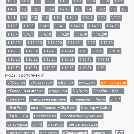
1.0.7
1.0.9
1.1
1.1.1
1.1.2
1.1.3
1.1.4
1.1.5
1.1.6
1.1.7
1.2
1.2.1
1.2.9
1.2.10
1.3
1.4
1.4.2
1.5
1.6
1.6.1
1.7
1.8
1.9
1.10
1.10.0
1.10.1
1.11
1.11.1
1.12.0
1.13.0
1.14.x
1.14.1
1.14.20
1.14.30
1.14.60
1.16.x
1.16.1
1.16.10
1.16.20
1.16.40
1.16.200
1.16.201
1.16.210
1.16.220
1.16.221
1.17
1.17.10
1.17.30
1.17.34
1.17.40
1.17.41
1.18
1.19.0
1.19.10
1.19.20
1.19.22
1.19.30
1.19.31
1.19.40
1.19.41
1.19.50
1.19.51
1.19.60
1.19.63
1.19.81
1.20
Моды и дополнения:
с 1000лвл
c Креативом
с Дюпом
с модами
с мини играми
с Голодными играми
с оружием
Sky Wars
ClanWar — Кланы
с кейсами
с продажей админок
с тюрьмой — Prison
с PvP
с Bed Wars
со скайблоком — SkyBlock
Сталкер — Stalker
ГТА 5 — GTA
Без WhiteList
с бесплатной админкой
с паркуром
с RPG
с ареной
Без регистрации
с ареной сплиф
с донатом
с Экономикой
пиратские
PVE