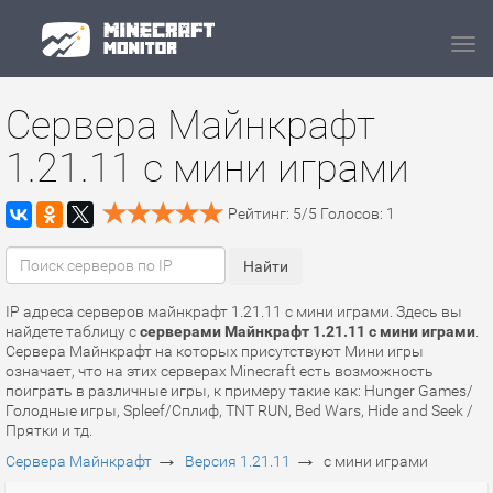
Navi
Сервера Майнкрафт
1.21.11 с мини играми
Рейтинг:
5
/
5
Голосов:
1
IP адреса серверов майнкрафт 1.21.11 с мини играми. Здесь вы
найдете таблицу с
серверами Майнкрафт 1.21.11 с мини играми
.
Сервера Майнкрафт на которых присутствуют Мини игры
означает, что на этих серверах Minecraft есть возможность
поиграть в различные игры, к примеру такие как: Hunger Games/
Голодные игры, Spleef/Сплиф, TNT RUN, Bed Wars, Hide and Seek /
Прятки и тд.
→
→
Сервера Майнкрафт
Версия 1.21.11
с мини играми