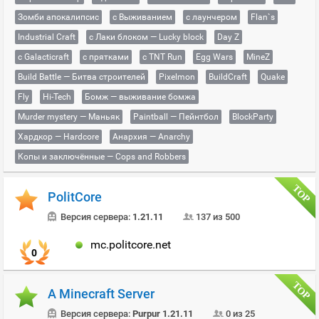
Зомби апокалипсис
с Выживанием
с лаунчером
Flan`s
Industrial Craft
с Лаки блоком — Lucky block
Day Z
с Galacticraft
с прятками
с TNT Run
Egg Wars
MineZ
Build Battle — Битва строителей
Pixelmon
BuildCraft
Quake
Fly
Hi-Tech
Бомж — выживание бомжа
Murder mystery — Маньяк
Paintball — Пейнтбол
BlockParty
Хардкор — Hardcore
Анархия — Anarchy
Копы и заключённые — Cops and Robbers
PolitCore
Версия сервера:
1.21.11
137 из 500
mc.politcore.net
0
A Minecraft Server
Версия сервера:
Purpur 1.21.11
0 из 25