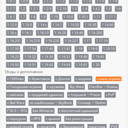
1.0.7
1.0.9
1.1
1.1.1
1.1.2
1.1.3
1.1.4
1.1.5
1.1.6
1.1.7
1.2
1.2.1
1.2.9
1.2.10
1.3
1.4
1.4.2
1.5
1.6
1.6.1
1.7
1.8
1.9
1.10
1.10.0
1.10.1
1.11
1.11.1
1.12.0
1.13.0
1.14.x
1.14.1
1.14.20
1.14.30
1.14.60
1.16.x
1.16.1
1.16.10
1.16.20
1.16.40
1.16.200
1.16.201
1.16.210
1.16.220
1.16.221
1.17
1.17.10
1.17.30
1.17.34
1.17.40
1.17.41
1.18
1.19.0
1.19.10
1.19.20
1.19.22
1.19.30
1.19.31
1.19.40
1.19.41
1.19.50
1.19.51
1.19.60
1.19.63
1.19.81
1.20
Моды и дополнения:
с 1000лвл
c Креативом
с Дюпом
с модами
с мини играми
с Голодными играми
с оружием
Sky Wars
ClanWar — Кланы
с кейсами
с продажей админок
с тюрьмой — Prison
с PvP
с Bed Wars
со скайблоком — SkyBlock
Сталкер — Stalker
ГТА 5 — GTA
Без WhiteList
с бесплатной админкой
с паркуром
с RPG
с ареной
Без регистрации
с ареной сплиф
с донатом
с Экономикой
пиратские
PVE