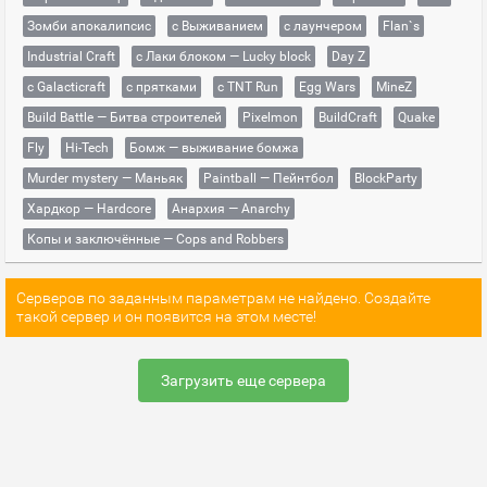
Зомби апокалипсис
с Выживанием
с лаунчером
Flan`s
Industrial Craft
с Лаки блоком — Lucky block
Day Z
с Galacticraft
с прятками
с TNT Run
Egg Wars
MineZ
Build Battle — Битва строителей
Pixelmon
BuildCraft
Quake
Fly
Hi-Tech
Бомж — выживание бомжа
Murder mystery — Маньяк
Paintball — Пейнтбол
BlockParty
Хардкор — Hardcore
Анархия — Anarchy
Копы и заключённые — Cops and Robbers
Серверов по заданным параметрам не найдено. Создайте
такой сервер и он появится на этом месте!
Загрузить еще сервера