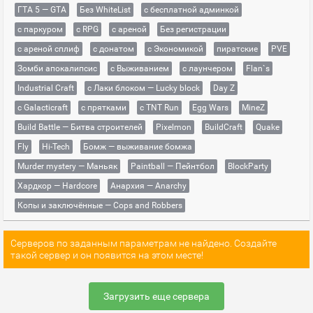
ГТА 5 — GTA
Без WhiteList
с бесплатной админкой
с паркуром
с RPG
с ареной
Без регистрации
с ареной сплиф
с донатом
с Экономикой
пиратские
PVE
Зомби апокалипсис
с Выживанием
с лаунчером
Flan`s
Industrial Craft
с Лаки блоком — Lucky block
Day Z
с Galacticraft
с прятками
с TNT Run
Egg Wars
MineZ
Build Battle — Битва строителей
Pixelmon
BuildCraft
Quake
Fly
Hi-Tech
Бомж — выживание бомжа
Murder mystery — Маньяк
Paintball — Пейнтбол
BlockParty
Хардкор — Hardcore
Анархия — Anarchy
Копы и заключённые — Cops and Robbers
Серверов по заданным параметрам не найдено. Создайте
такой сервер и он появится на этом месте!
Загрузить еще сервера