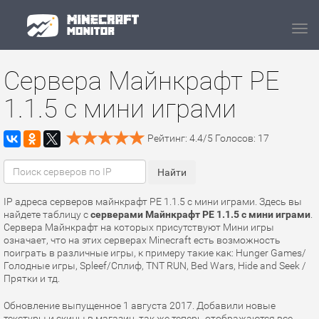
Navi
Сервера Майнкрафт PE
1.1.5 с мини играми
Рейтинг:
4.4
/
5
Голосов:
17
IP адреса серверов майнкрафт PE 1.1.5 с мини играми. Здесь вы
найдете таблицу с
серверами Майнкрафт PE 1.1.5 с мини играми
.
Сервера Майнкрафт на которых присутствуют Мини игры
означает, что на этих серверах Minecraft есть возможность
поиграть в различные игры, к примеру такие как: Hunger Games/
Голодные игры, Spleef/Сплиф, TNT RUN, Bed Wars, Hide and Seek /
Прятки и тд.
Обновление выпущенное 1 августа 2017. Добавили новые
текстуры и скины в магазин, так же теперь отображаются все