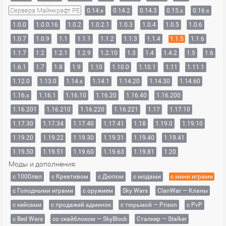
Сервера Майнкрафт PE
0.14.x
0.14.2
0.14.3
0.15.x
0.16.x
1.0.0
1.0.0.16
1.0.2
1.0.2.1
1.0.3
1.0.4
1.0.5
1.0.6
1.0.7
1.0.9
1.1
1.1.1
1.1.2
1.1.3
1.1.4
1.1.5
1.1.6
1.1.7
1.2
1.2.1
1.2.9
1.2.10
1.3
1.4
1.4.2
1.5
1.6
1.6.1
1.7
1.8
1.9
1.10
1.10.0
1.10.1
1.11
1.11.1
1.12.0
1.13.0
1.14.x
1.14.1
1.14.20
1.14.30
1.14.60
1.16.x
1.16.1
1.16.10
1.16.20
1.16.40
1.16.200
1.16.201
1.16.210
1.16.220
1.16.221
1.17
1.17.10
1.17.30
1.17.34
1.17.40
1.17.41
1.18
1.19.0
1.19.10
1.19.20
1.19.22
1.19.30
1.19.31
1.19.40
1.19.41
1.19.50
1.19.51
1.19.60
1.19.63
1.19.81
1.20
Моды и дополнения:
с 1000лвл
c Креативом
с Дюпом
с модами
с мини играми
с Голодными играми
с оружием
Sky Wars
ClanWar — Кланы
с кейсами
с продажей админок
с тюрьмой — Prison
с PvP
с Bed Wars
со скайблоком — SkyBlock
Сталкер — Stalker