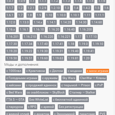
1.0.7
1.0.9
1.1
1.1.1
1.1.2
1.1.3
1.1.4
1.1.5
1.1.6
1.1.7
1.2
1.2.1
1.2.9
1.2.10
1.3
1.4
1.4.2
1.5
1.6
1.6.1
1.7
1.8
1.9
1.10
1.10.0
1.10.1
1.11
1.11.1
1.12.0
1.13.0
1.14.x
1.14.1
1.14.20
1.14.30
1.14.60
1.16.x
1.16.1
1.16.10
1.16.20
1.16.40
1.16.200
1.16.201
1.16.210
1.16.220
1.16.221
1.17
1.17.10
1.17.30
1.17.34
1.17.40
1.17.41
1.18
1.19.0
1.19.10
1.19.20
1.19.22
1.19.30
1.19.31
1.19.40
1.19.41
1.19.50
1.19.51
1.19.60
1.19.63
1.19.81
1.20
Моды и дополнения:
с 1000лвл
c Креативом
с Дюпом
с модами
с мини играми
с Голодными играми
с оружием
Sky Wars
ClanWar — Кланы
с кейсами
с продажей админок
с тюрьмой — Prison
с PvP
с Bed Wars
со скайблоком — SkyBlock
Сталкер — Stalker
ГТА 5 — GTA
Без WhiteList
с бесплатной админкой
с паркуром
с RPG
с ареной
Без регистрации
с ареной сплиф
с донатом
с Экономикой
пиратские
PVE