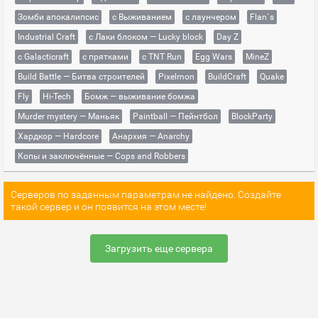
Зомби апокалипсис
с Выживанием
с лаунчером
Flan`s
Industrial Craft
с Лаки блоком — Lucky block
Day Z
с Galacticraft
с прятками
с TNT Run
Egg Wars
MineZ
Build Battle — Битва строителей
Pixelmon
BuildCraft
Quake
Fly
Hi-Tech
Бомж — выживание бомжа
Murder mystery — Маньяк
Paintball — Пейнтбол
BlockParty
Хардкор — Hardcore
Анархия — Anarchy
Копы и заключённые — Cops and Robbers
Серверов по заданным параметрам не найдено. Создайте
такой сервер и он появится на этом месте!
Загрузить еще сервера