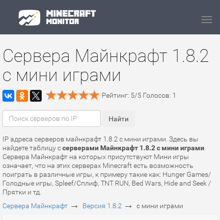
Navi
Сервера Майнкрафт 1.8.2
с мини играми
Рейтинг:
5
/
5
Голосов:
1
IP адреса серверов майнкрафт 1.8.2 с мини играми. Здесь вы
найдете таблицу с
серверами Майнкрафт 1.8.2 с мини играми
.
Сервера Майнкрафт на которых присутствуют Мини игры
означает, что на этих серверах Minecraft есть возможность
поиграть в различные игры, к примеру такие как: Hunger Games/
Голодные игры, Spleef/Сплиф, TNT RUN, Bed Wars, Hide and Seek /
Прятки и тд.
→
→
Сервера Майнкрафт
Версия 1.8.2
с мини играми