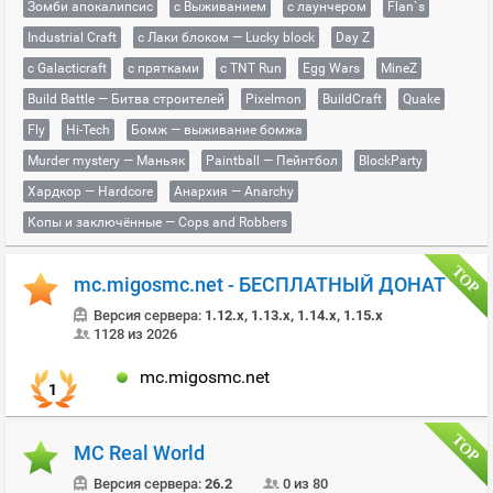
Зомби апокалипсис
с Выживанием
с лаунчером
Flan`s
Industrial Craft
с Лаки блоком — Lucky block
Day Z
с Galacticraft
с прятками
с TNT Run
Egg Wars
MineZ
Build Battle — Битва строителей
Pixelmon
BuildCraft
Quake
Fly
Hi-Tech
Бомж — выживание бомжа
Murder mystery — Маньяк
Paintball — Пейнтбол
BlockParty
Хардкор — Hardcore
Анархия — Anarchy
Копы и заключённые — Cops and Robbers
mc.migosmc.net - БЕСПЛАТНЫЙ ДОНАТ
Версия сервера:
1.12.x, 1.13.x, 1.14.x, 1.15.x
1128 из 2026
mc.migosmc.net
1
MC Real World
Версия сервера:
26.2
0 из 80