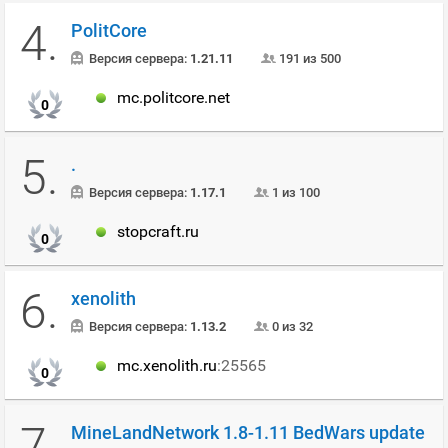
4.
PolitCore
Версия сервера:
1.21.11
191 из 500
mc.politcore.net
0
5.
.
Версия сервера:
1.17.1
1 из 100
stopcraft.ru
0
6.
xenolith
Версия сервера:
1.13.2
0 из 32
mc.xenolith.ru
:25565
0
7.
MineLandNetwork 1.8-1.11 BedWars update