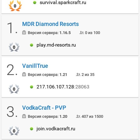
survival.sparkcraft.ru
0
1.
MDR Diamond Resorts
Версия сервера:
1.16.5
0 из 100
play.md-resorts.ru
0
2.
VanillTrue
Версия сервера:
1.21
2 из 35
217.106.107.128
:28063
0
3.
VodkaCraft - PVP
Версия сервера:
1.20
407 из 1500
join.vodkacraft.ru
0