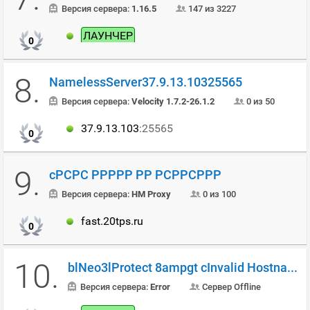
Версия сервера:
1.16.5
147 из 3227
ЛАУНЧЕР
0
8.
NamelessServer37.9.13.10325565
Версия сервера:
Velocity 1.7.2-26.1.2
0 из 50
37.9.13.103
:25565
0
9.
cРСРС РРРРР РР РСРРСРРР
Версия сервера:
HM Proxy
0 из 100
fast.20tps.ru
0
10.
blNeo3lProtect 8ampgt cInvalid Hostname7Visit
Версия сервера:
Error
Сервер Offline