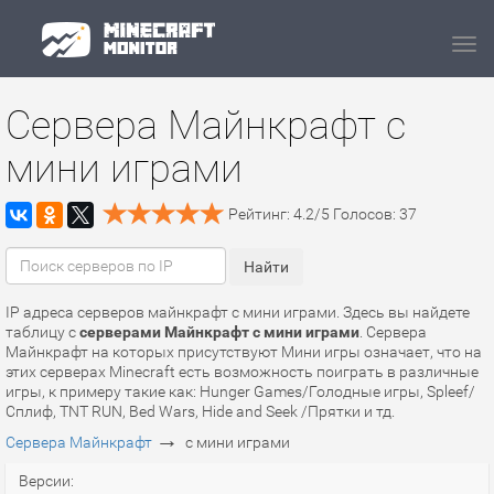
Navi
Сервера Майнкрафт с
мини играми
Рейтинг:
4.2
/
5
Голосов:
37
IP адреса серверов майнкрафт с мини играми. Здесь вы найдете
таблицу с
серверами Майнкрафт с мини играми
. Сервера
Майнкрафт на которых присутствуют Мини игры означает, что на
этих серверах Minecraft есть возможность поиграть в различные
игры, к примеру такие как: Hunger Games/Голодные игры, Spleef/
Сплиф, TNT RUN, Bed Wars, Hide and Seek /Прятки и тд.
→
Сервера Майнкрафт
с мини играми
Версии: