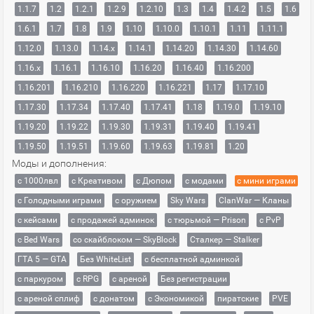
1.1.7
1.2
1.2.1
1.2.9
1.2.10
1.3
1.4
1.4.2
1.5
1.6
1.6.1
1.7
1.8
1.9
1.10
1.10.0
1.10.1
1.11
1.11.1
1.12.0
1.13.0
1.14.x
1.14.1
1.14.20
1.14.30
1.14.60
1.16.x
1.16.1
1.16.10
1.16.20
1.16.40
1.16.200
1.16.201
1.16.210
1.16.220
1.16.221
1.17
1.17.10
1.17.30
1.17.34
1.17.40
1.17.41
1.18
1.19.0
1.19.10
1.19.20
1.19.22
1.19.30
1.19.31
1.19.40
1.19.41
1.19.50
1.19.51
1.19.60
1.19.63
1.19.81
1.20
Моды и дополнения:
с 1000лвл
c Креативом
с Дюпом
с модами
с мини играми
с Голодными играми
с оружием
Sky Wars
ClanWar — Кланы
с кейсами
с продажей админок
с тюрьмой — Prison
с PvP
с Bed Wars
со скайблоком — SkyBlock
Сталкер — Stalker
ГТА 5 — GTA
Без WhiteList
с бесплатной админкой
с паркуром
с RPG
с ареной
Без регистрации
с ареной сплиф
с донатом
с Экономикой
пиратские
PVE