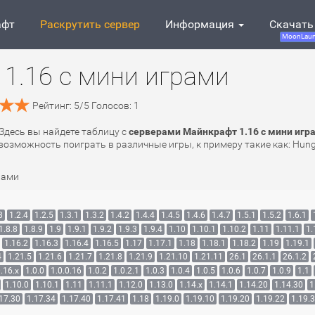
афт
Раскрутить сервер
Информация
Скачать
MoonLaun
1.16 с мини играми
Рейтинг:
5
/
5
Голосов:
1
 Здесь вы найдете таблицу с
серверами Майнкрафт 1.16 с мини игр
ть возможность поиграть в различные игры, к примеру такие как: Hu
рами
3
1.2.4
1.2.5
1.3.1
1.3.2
1.4.2
1.4.4
1.4.5
1.4.6
1.4.7
1.5.1
1.5.2
1.6.1
1.8.8
1.8.9
1.9
1.9.1
1.9.2
1.9.3
1.9.4
1.10
1.10.1
1.10.2
1.11
1.11.1
1.
1.16.2
1.16.3
1.16.4
1.16.5
1.17
1.17.1
1.18
1.18.1
1.18.2
1.19
1.19.1
4
1.21.5
1.21.6
1.21.7
1.21.8
1.21.9
1.21.10
1.21.11
26.1
26.1.1
26.1.2
.16.x
1.0.0
1.0.0.16
1.0.2
1.0.2.1
1.0.3
1.0.4
1.0.5
1.0.6
1.0.7
1.0.9
1.1
1.10.0
1.10.1
1.11
1.11.1
1.12.0
1.13.0
1.14.x
1.14.1
1.14.20
1.14.30
1
17.30
1.17.34
1.17.40
1.17.41
1.18
1.19.0
1.19.10
1.19.20
1.19.22
1.19.