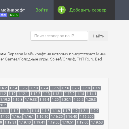
 майнкрафт
Войти
Добавить сервер
cher
MCPE
ами
. Сервера Майнкрафт на которых присутствуют Мини
nger Games/Голодные игры, Spleef/Сплиф, TNT RUN, Bed
1.6.2
1.6.4
1.7.2
1.7.3
1.7.4
1.7.5
1.7.6
1.7.7
1.7.8
1.7.9
11.2
1.12
1.12.1
1.12.2
1.13
1.13.1
1.13.2
1.14
1.14.1
1.19.2
1.19.3
1.19.33
1.19.4
1.20
1.20.1
1.20.2
1.20.3
26.2
1.1.1
1.1.2
1.1.3
1.1.4
1.1.5
1.1.6
1.1.7
1.2
1.2.1
1.2.9
.14.60
1.16.x
1.16.1
1.16.10
1.16.20
1.16.40
1.16.200
30
1.19.31
1.19.40
1.19.41
1.19.50
1.19.51
1.19.60
1.19.63