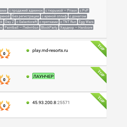
сами
с продажей админок
с тюрьмой — Prison
с PvP
ареной
Без регистрации
с ареной сплиф
с донатом
ck
Day Z
с Galacticraft
с прятками
с TNT Run
Egg Wars
як
Paintball — Пейнтбол
BlockParty
Хардкор — Hardcore
play.md-resorts.ru
0
ЛАУНЧЕР
0
45.93.200.8
:25571
0