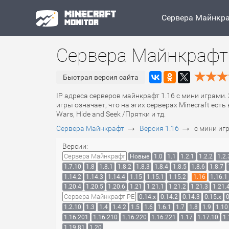
Сервера Майнкр
Сервера Майнкрафт 
Быстрая версия сайта
IP адреса серверов майнкрафт 1.16 с мини играми.
игры означает, что на этих серверах Minecraft ес
Wars, Hide and Seek /Прятки и тд.
→
→
Сервера Майнкрафт
Версия 1.16
с мини иг
Версии:
Сервера Майнкрафт
Новые
1.0
1.1
1.2.1
1.2.2
1.2.
1.7.10
1.8
1.8.1
1.8.2
1.8.3
1.8.4
1.8.5
1.8.6
1.8.7
1.14.2
1.14.3
1.14.4
1.15
1.15.1
1.15.2
1.16
1.16.1
1.20.4
1.20.5
1.20.6
1.21
1.21.1
1.21.2
1.21.3
1.21.
Сервера Майнкрафт PE
0.14.x
0.14.2
0.14.3
0.15.x
0
1.2.10
1.3
1.4
1.4.2
1.5
1.6
1.6.1
1.7
1.8
1.9
1.10
1.16.201
1.16.210
1.16.220
1.16.221
1.17
1.17.10
1.
1.19.81
1.20