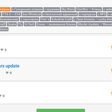
 играми
с Голодными играми
с оружием
Sky Wars
ClanWar — Кланы
с кей
r
ГТА 5 — GTA
Без WhiteList
с бесплатной админкой
с паркуром
с RPG
с 
 Выживанием
с лаунчером
Flan`s
Industrial Craft
с Лаки блоком — Lucky blo
raft
Quake
Fly
Hi-Tech
Бомж — выживание бомжа
Murder mystery — Мань
bbers
3
rs update
0
0