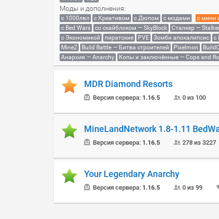
Моды и дополнения:
с 1000лвл
c Креативом
с Дюпом
с модами
с мини
с Bed Wars
со скайблоком — SkyBlock
Сталкер — Stalke
с Экономикой
пиратские
PVE
Зомби апокалипсис
с
MineZ
Build Battle — Битва строителей
Pixelmon
BuildC
Анархия — Anarchy
Копы и заключённые — Cops and Ro
MDR Diamond Resorts
Версия сервера:
1.16.5
0 из 100
MineLandNetwork 1.8-1.11 BedWa
Версия сервера:
1.16.5
278 из 3227
Your Legendary Anarchy
Версия сервера:
1.16.5
0 из 99