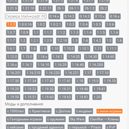
1.21.2
1.21.3
1.21.4
1.21.5
1.21.6
1.21.7
1.21.8
1.21.9
1.21.10
1.21.11
26.1
26.1.1
26.1.2
26.2
Сервера Майнкрафт PE
0.14.x
0.14.2
0.14.3
0.15.x
0.16.x
1.0.0
1.0.0.16
1.0.2
1.0.2.1
1.0.3
1.0.4
1.0.5
1.0.6
1.0.7
1.0.9
1.1
1.1.1
1.1.2
1.1.3
1.1.4
1.1.5
1.1.6
1.1.7
1.2
1.2.1
1.2.9
1.2.10
1.3
1.4
1.4.2
1.5
1.6
1.6.1
1.7
1.8
1.9
1.10
1.10.0
1.10.1
1.11
1.11.1
1.12.0
1.13.0
1.14.x
1.14.1
1.14.20
1.14.30
1.14.60
1.16.x
1.16.1
1.16.10
1.16.20
1.16.40
1.16.200
1.16.201
1.16.210
1.16.220
1.16.221
1.17
1.17.10
1.17.30
1.17.34
1.17.40
1.17.41
1.18
1.19.0
1.19.10
1.19.20
1.19.22
1.19.30
1.19.31
1.19.40
1.19.41
1.19.50
1.19.51
1.19.60
1.19.63
1.19.81
1.20
Моды и дополнения:
с 1000лвл
c Креативом
с Дюпом
с модами
с мини играми
с Голодными играми
с оружием
Sky Wars
ClanWar — Кланы
с кейсами
с продажей админок
с тюрьмой — Prison
с PvP