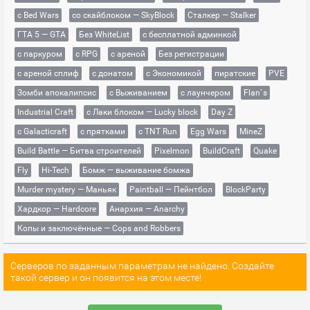
с Bed Wars
со скайблоком — SkyBlock
Сталкер — Stalker
ГТА 5 — GTA
Без WhiteList
с бесплатной админкой
с паркуром
с RPG
с ареной
Без регистрации
с ареной сплиф
с донатом
с Экономикой
пиратские
PVE
Зомби апокалипсис
с Выживанием
с лаунчером
Flan`s
Industrial Craft
с Лаки блоком — Lucky block
Day Z
с Galacticraft
с прятками
с TNT Run
Egg Wars
MineZ
Build Battle — Битва строителей
Pixelmon
BuildCraft
Quake
Fly
Hi-Tech
Бомж — выживание бомжа
Murder mystery — Маньяк
Paintball — Пейнтбол
BlockParty
Хардкор — Hardcore
Анархия — Anarchy
Копы и заключённые — Cops and Robbers
Серверов по заданным параметрам не найдено. Создайте
такой сервер и он появится на этом месте!