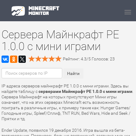
Navi
Сервера Майнкрафт PE
1.0.0 с мини играми
Рейтинг:
4.3
/
5
Голосов:
23
IP адреса серверов майнкрафт PE 1.0.0 с мини играми. Здесь вы
найдете таблицу с
серверами Майнкрафт PE 1.0.0 с мини играми
.
Сервера Майнкрафт на которых присутствуют Мини игры
означает, что на этих серверах Minecraft есть возможность
поиграть в различные игры, к примеру такие как: Hunger Games/
Голодные игры, Spleef/Сплиф, TNT RUN, Bed Wars, Hide and Seek /
Прятки и тд.
Ender Update, появился 19 декабря 2016. Игра вышла из бета-
тестирования. Появилось больше достижений, загрузка музыки,