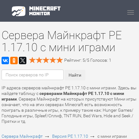
Navi
Сервера Майнкрафт PE
1.17.10 с мини играми
Рейтинг:
5
/
5
Голосов:
1
IP адреса серверов майнкрафт PE 1.17.10 с мини играми. Здесь вы
найдете таблицу с
серверами Майнкрафт PE 1.17.10 с мини
играми
. Сервера Майнкрафт на которых присутствуют Мини игры
означает, что на этих серверах Minecraft есть возможность
поиграть в различные игры, к примеру такие как: Hunger Games/
Голодные игры, Spleef/Сплиф, TNT RUN, Bed Wars, Hide and Seek /
Прятки и тд.
→
→
Сервера Майнкрафт
Версия PE 1.17.10
с мини играми