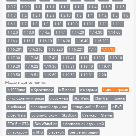
1.0.7
1.0.9
1.1
1.1.1
1.1.2
1.1.3
1.1.4
1.1.5
1.1.6
1.1.7
1.2
1.2.1
1.2.9
1.2.10
1.3
1.4
1.4.2
1.5
1.6
1.6.1
1.7
1.8
1.9
1.10
1.10.0
1.10.1
1.11
1.11.1
1.12.0
1.13.0
1.14.x
1.14.1
1.14.20
1.14.30
1.14.60
1.16.x
1.16.1
1.16.10
1.16.20
1.16.40
1.16.200
1.16.201
1.16.210
1.16.220
1.16.221
1.17
1.17.10
1.17.30
1.17.34
1.17.40
1.17.41
1.18
1.19.0
1.19.10
1.19.20
1.19.22
1.19.30
1.19.31
1.19.40
1.19.41
1.19.50
1.19.51
1.19.60
1.19.63
1.19.81
1.20
Моды и дополнения:
с 1000лвл
c Креативом
с Дюпом
с модами
с мини играми
с Голодными играми
с оружием
Sky Wars
ClanWar — Кланы
с кейсами
с продажей админок
с тюрьмой — Prison
с PvP
с Bed Wars
со скайблоком — SkyBlock
Сталкер — Stalker
ГТА 5 — GTA
Без WhiteList
с бесплатной админкой
с паркуром
с RPG
с ареной
Без регистрации