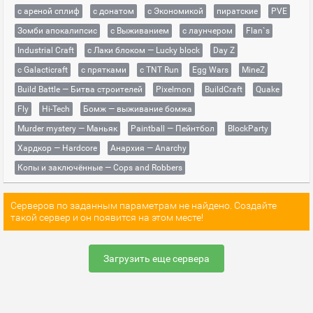
с ареной сплиф
с донатом
с Экономикой
пиратские
PVE
Зомби апокалипсис
с Выживанием
с лаунчером
Flan`s
Industrial Craft
с Лаки блоком — Lucky block
Day Z
с Galacticraft
с прятками
с TNT Run
Egg Wars
MineZ
Build Battle — Битва строителей
Pixelmon
BuildCraft
Quake
Fly
Hi-Tech
Бомж — выживание бомжа
Murder mystery — Маньяк
Paintball — Пейнтбол
BlockParty
Хардкор — Hardcore
Анархия — Anarchy
Копы и заключённые — Cops and Robbers
Серверов по заданным параметрам не найдено. Создайте
такой сервер и он появится на этом месте!
Загрузить еще сервера