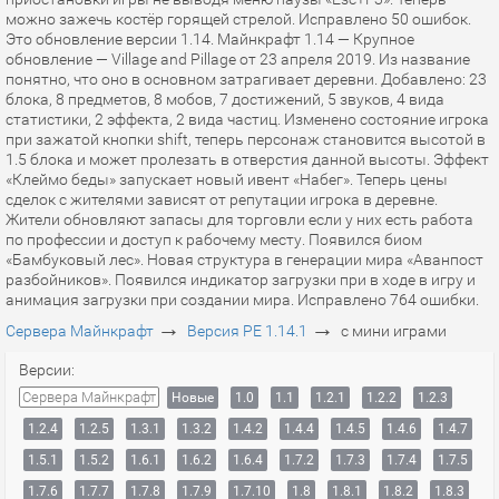
можно зажечь костёр горящей стрелой. Исправлено 50 ошибок.
Это обновление версии 1.14. Майнкрафт 1.14 — Крупное
обновление — Village and Pillage от 23 апреля 2019. Из название
понятно, что оно в основном затрагивает деревни. Добавлено: 23
блока, 8 предметов, 8 мобов, 7 достижений, 5 звуков, 4 вида
статистики, 2 эффекта, 2 вида частиц. Изменено состояние игрока
при зажатой кнопки shift, теперь персонаж становится высотой в
1.5 блока и может пролезать в отверстия данной высоты. Эффект
«Клеймо беды» запускает новый ивент «Набег». Теперь цены
сделок с жителями зависят от репутации игрока в деревне.
Жители обновляют запасы для торговли если у них есть работа
по профессии и доступ к рабочему месту. Появился биом
«Бамбуковый лес». Новая структура в генерации мира «Аванпост
разбойников». Появился индикатор загрузки при в ходе в игру и
анимация загрузки при создании мира. Исправлено 764 ошибки.
→
→
Сервера Майнкрафт
Версия PE 1.14.1
с мини играми
Версии:
Сервера Майнкрафт
Новые
1.0
1.1
1.2.1
1.2.2
1.2.3
1.2.4
1.2.5
1.3.1
1.3.2
1.4.2
1.4.4
1.4.5
1.4.6
1.4.7
1.5.1
1.5.2
1.6.1
1.6.2
1.6.4
1.7.2
1.7.3
1.7.4
1.7.5
1.7.6
1.7.7
1.7.8
1.7.9
1.7.10
1.8
1.8.1
1.8.2
1.8.3