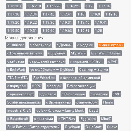
1.16.201
1.16.210
1.16.220
1.16.221
1.17
1.17.10
1.17.30
1.17.34
1.17.40
1.17.41
1.18
1.19.0
1.19.10
1.19.20
1.19.22
1.19.30
1.19.31
1.19.40
1.19.41
1.19.50
1.19.51
1.19.60
1.19.63
1.19.81
1.20
Моды и дополнения:
с 1000лвл
c Креативом
с Дюпом
с модами
с мини играми
с Голодными играми
с оружием
Sky Wars
ClanWar — Кланы
с кейсами
с продажей админок
с тюрьмой — Prison
с PvP
с Bed Wars
со скайблоком — SkyBlock
Сталкер — Stalker
ГТА 5 — GTA
Без WhiteList
с бесплатной админкой
с паркуром
с RPG
с ареной
Без регистрации
с ареной сплиф
с донатом
с Экономикой
пиратские
PVE
Зомби апокалипсис
с Выживанием
с лаунчером
Flan`s
Industrial Craft
с Лаки блоком — Lucky block
Day Z
с Galacticraft
с прятками
с TNT Run
Egg Wars
MineZ
Build Battle — Битва строителей
Pixelmon
BuildCraft
Quake