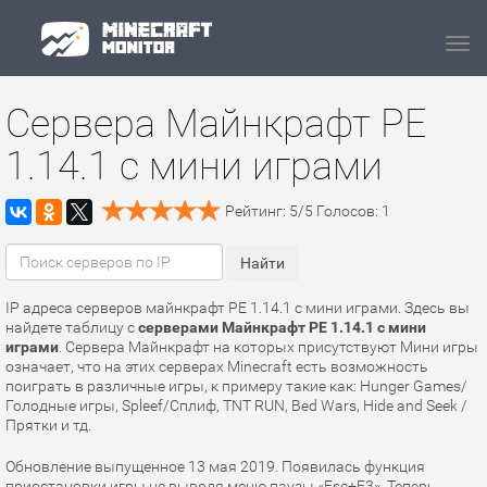
Navi
Сервера Майнкрафт PE
1.14.1 с мини играми
Рейтинг:
5
/
5
Голосов:
1
IP адреса серверов майнкрафт PE 1.14.1 с мини играми. Здесь вы
найдете таблицу с
серверами Майнкрафт PE 1.14.1 с мини
играми
. Сервера Майнкрафт на которых присутствуют Мини игры
означает, что на этих серверах Minecraft есть возможность
поиграть в различные игры, к примеру такие как: Hunger Games/
Голодные игры, Spleef/Сплиф, TNT RUN, Bed Wars, Hide and Seek /
Прятки и тд.
Обновление выпущенное 13 мая 2019. Появилась функция
приостановки игры не выводя меню паузы «Esc+F3». Теперь