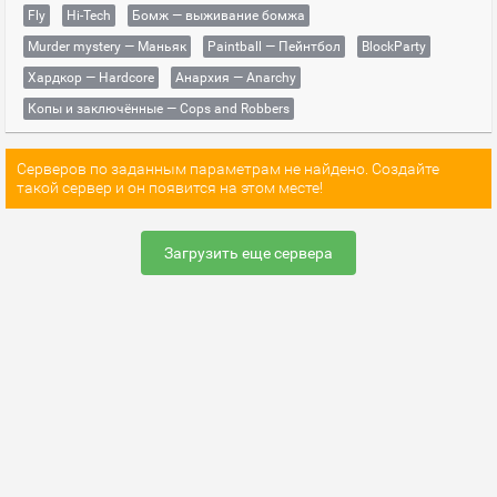
Fly
Hi-Tech
Бомж — выживание бомжа
Murder mystery — Маньяк
Paintball — Пейнтбол
BlockParty
Хардкор — Hardcore
Анархия — Anarchy
Копы и заключённые — Cops and Robbers
Серверов по заданным параметрам не найдено. Создайте
такой сервер и он появится на этом месте!
Загрузить еще сервера