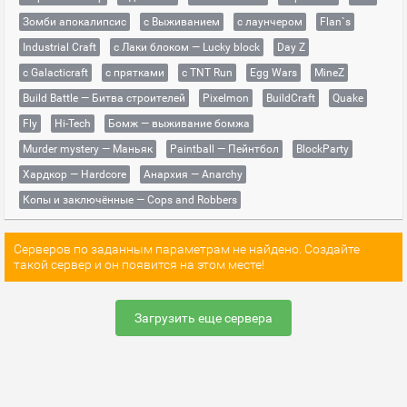
Зомби апокалипсис
с Выживанием
с лаунчером
Flan`s
Industrial Craft
с Лаки блоком — Lucky block
Day Z
с Galacticraft
с прятками
с TNT Run
Egg Wars
MineZ
Build Battle — Битва строителей
Pixelmon
BuildCraft
Quake
Fly
Hi-Tech
Бомж — выживание бомжа
Murder mystery — Маньяк
Paintball — Пейнтбол
BlockParty
Хардкор — Hardcore
Анархия — Anarchy
Копы и заключённые — Cops and Robbers
Серверов по заданным параметрам не найдено. Создайте
такой сервер и он появится на этом месте!
Загрузить еще сервера