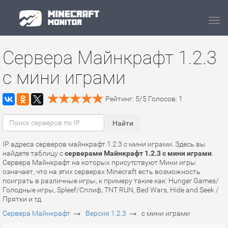
Navi
Сервера Майнкрафт 1.2.3
с мини играми
Рейтинг:
5
/
5
Голосов:
1
IP адреса серверов майнкрафт 1.2.3 с мини играми. Здесь вы
найдете таблицу с
серверами Майнкрафт 1.2.3 с мини играми
.
Сервера Майнкрафт на которых присутствуют Мини игры
означает, что на этих серверах Minecraft есть возможность
поиграть в различные игры, к примеру такие как: Hunger Games/
Голодные игры, Spleef/Сплиф, TNT RUN, Bed Wars, Hide and Seek /
Прятки и тд.
→
→
Сервера Майнкрафт
Версия 1.2.3
с мини играми