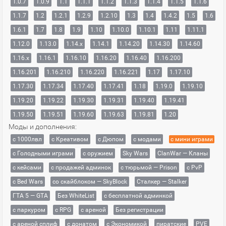
1.0.7
1.0.9
1.1
1.1.1
1.1.2
1.1.3
1.1.4
1.1.5
1.1.6
1.1.7
1.2
1.2.1
1.2.9
1.2.10
1.3
1.4
1.4.2
1.5
1.6
1.6.1
1.7
1.8
1.9
1.10
1.10.0
1.10.1
1.11
1.11.1
1.12.0
1.13.0
1.14.x
1.14.1
1.14.20
1.14.30
1.14.60
1.16.x
1.16.1
1.16.10
1.16.20
1.16.40
1.16.200
1.16.201
1.16.210
1.16.220
1.16.221
1.17
1.17.10
1.17.30
1.17.34
1.17.40
1.17.41
1.18
1.19.0
1.19.10
1.19.20
1.19.22
1.19.30
1.19.31
1.19.40
1.19.41
1.19.50
1.19.51
1.19.60
1.19.63
1.19.81
1.20
Моды и дополнения:
с 1000лвл
c Креативом
с Дюпом
с модами
с мини играми
с Голодными играми
с оружием
Sky Wars
ClanWar — Кланы
с кейсами
с продажей админок
с тюрьмой — Prison
с PvP
с Bed Wars
со скайблоком — SkyBlock
Сталкер — Stalker
ГТА 5 — GTA
Без WhiteList
с бесплатной админкой
с паркуром
с RPG
с ареной
Без регистрации
с ареной сплиф
с донатом
с Экономикой
пиратские
PVE