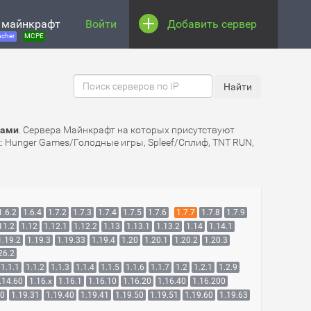
 майнкрафт
Войти
Добавить сервер
cher
MCPE
рами
. Сервера Майнкрафт на которых присутствуют
к: Hunger Games/Голодные игры, Spleef/Сплиф, TNT RUN,
1.6.2
1.6.4
1.7.2
1.7.3
1.7.4
1.7.5
1.7.6
1.7.7
1.7.8
1.7.9
11.2
1.12
1.12.1
1.12.2
1.13
1.13.1
1.13.2
1.14
1.14.1
1.19.2
1.19.3
1.19.33
1.19.4
1.20
1.20.1
1.20.2
1.20.3
26.2
1.1.1
1.1.2
1.1.3
1.1.4
1.1.5
1.1.6
1.1.7
1.2
1.2.1
1.2.9
.14.60
1.16.x
1.16.1
1.16.10
1.16.20
1.16.40
1.16.200
30
1.19.31
1.19.40
1.19.41
1.19.50
1.19.51
1.19.60
1.19.63