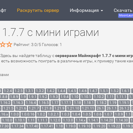
афт
Раскрутить сервер
Информация
Скачать
MoonLaun
1.7.7 с мини играми
Рейтинг:
3.0
/
5
Голосов:
1
 Здесь вы найдете таблицу с
серверами Майнкрафт 1.7.7 с мини иг
ft есть возможность поиграть в различные игры, к примеру такие ка
грами
3
1.2.4
1.2.5
1.3.1
1.3.2
1.4.2
1.4.4
1.4.5
1.4.6
1.4.7
1.5.1
1.5.2
1.6.1
1.8.8
1.8.9
1.9
1.9.1
1.9.2
1.9.3
1.9.4
1.10
1.10.1
1.10.2
1.11
1.11.1
1.
1.16.2
1.16.3
1.16.4
1.16.5
1.17
1.17.1
1.18
1.18.1
1.18.2
1.19
1.19.1
4
1.21.5
1.21.6
1.21.7
1.21.8
1.21.9
1.21.10
1.21.11
26.1
26.1.1
26.1.2
.16.x
1.0.0
1.0.0.16
1.0.2
1.0.2.1
1.0.3
1.0.4
1.0.5
1.0.6
1.0.7
1.0.9
1.1
1.10.0
1.10.1
1.11
1.11.1
1.12.0
1.13.0
1.14.x
1.14.1
1.14.20
1.14.30
1
17.30
1.17.34
1.17.40
1.17.41
1.18
1.19.0
1.19.10
1.19.20
1.19.22
1.19.