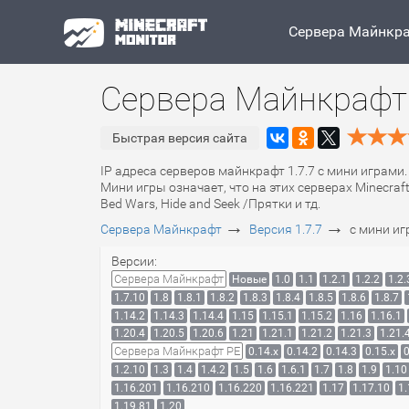
Сервера Майнкр
Сервера Майнкрафт 
Быстрая версия сайта
IP адреса серверов майнкрафт 1.7.7 с мини играми.
Мини игры означает, что на этих серверах Minecra
Bed Wars, Hide and Seek /Прятки и тд.
→
→
Сервера Майнкрафт
Версия 1.7.7
с мини и
Версии:
Сервера Майнкрафт
Новые
1.0
1.1
1.2.1
1.2.2
1.2.
1.7.10
1.8
1.8.1
1.8.2
1.8.3
1.8.4
1.8.5
1.8.6
1.8.7
1.14.2
1.14.3
1.14.4
1.15
1.15.1
1.15.2
1.16
1.16.1
1.20.4
1.20.5
1.20.6
1.21
1.21.1
1.21.2
1.21.3
1.21.
Сервера Майнкрафт PE
0.14.x
0.14.2
0.14.3
0.15.x
0
1.2.10
1.3
1.4
1.4.2
1.5
1.6
1.6.1
1.7
1.8
1.9
1.10
1.16.201
1.16.210
1.16.220
1.16.221
1.17
1.17.10
1.
1.19.81
1.20