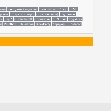
сами
с продажей админок
с тюрьмой — Prison
с PvP
ареной
Без регистрации
с ареной сплиф
с донатом
ck
Day Z
с Galacticraft
с прятками
с TNT Run
Egg Wars
як
Paintball — Пейнтбол
BlockParty
Хардкор — Hardcore