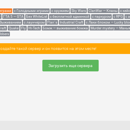
 играми
с Голодными играми
с оружием
Sky Wars
ClanWar — Кланы
с кей
r
ГТА 5 — GTA
Без WhiteList
с бесплатной админкой
с паркуром
с RPG
с 
 Выживанием
с лаунчером
Flan`s
Industrial Craft
с Лаки блоком — Lucky blo
raft
Quake
Fly
Hi-Tech
Бомж — выживание бомжа
Murder mystery — Мань
bbers
здайте такой сервер и он появится на этом месте!
Загрузить еще сервера