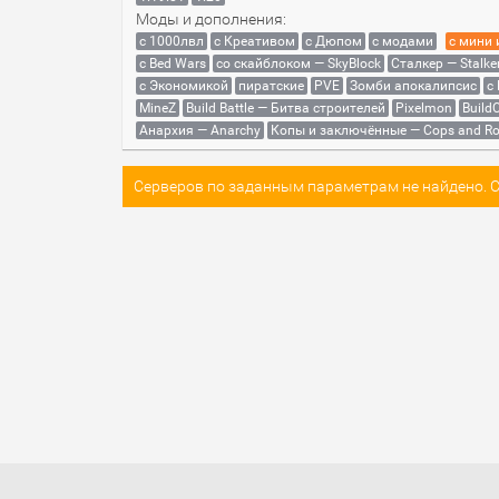
Моды и дополнения:
с 1000лвл
c Креативом
с Дюпом
с модами
с мини
с Bed Wars
со скайблоком — SkyBlock
Сталкер — Stalke
с Экономикой
пиратские
PVE
Зомби апокалипсис
с
MineZ
Build Battle — Битва строителей
Pixelmon
BuildC
Анархия — Anarchy
Копы и заключённые — Cops and Ro
Серверов по заданным параметрам не найдено. Со