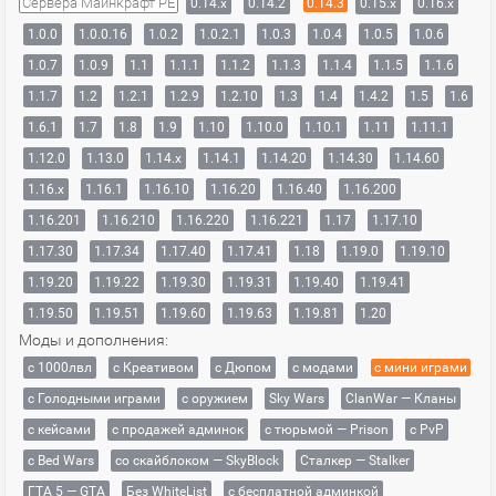
Сервера Майнкрафт PE
0.14.x
0.14.2
0.14.3
0.15.x
0.16.x
1.0.0
1.0.0.16
1.0.2
1.0.2.1
1.0.3
1.0.4
1.0.5
1.0.6
1.0.7
1.0.9
1.1
1.1.1
1.1.2
1.1.3
1.1.4
1.1.5
1.1.6
1.1.7
1.2
1.2.1
1.2.9
1.2.10
1.3
1.4
1.4.2
1.5
1.6
1.6.1
1.7
1.8
1.9
1.10
1.10.0
1.10.1
1.11
1.11.1
1.12.0
1.13.0
1.14.x
1.14.1
1.14.20
1.14.30
1.14.60
1.16.x
1.16.1
1.16.10
1.16.20
1.16.40
1.16.200
1.16.201
1.16.210
1.16.220
1.16.221
1.17
1.17.10
1.17.30
1.17.34
1.17.40
1.17.41
1.18
1.19.0
1.19.10
1.19.20
1.19.22
1.19.30
1.19.31
1.19.40
1.19.41
1.19.50
1.19.51
1.19.60
1.19.63
1.19.81
1.20
Моды и дополнения:
с 1000лвл
c Креативом
с Дюпом
с модами
с мини играми
с Голодными играми
с оружием
Sky Wars
ClanWar — Кланы
с кейсами
с продажей админок
с тюрьмой — Prison
с PvP
с Bed Wars
со скайблоком — SkyBlock
Сталкер — Stalker
ГТА 5 — GTA
Без WhiteList
с бесплатной админкой