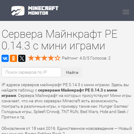
Navi
Сервера Майнкрафт PE
0.14.3 с мини играми
Рейтинг:
4.0
/
5
Голосов:
2
IP адреса серверов майнкрафт PE 0.14.3 с мини играми. Здесь вы
найдете таблицу с
серверами Майнкрафт PE 0.14.3 с мини
играми
. Сервера Майнкрафт на которых присутствуют Мини игры
означает, что на этих серверах Minecraft есть возможность
поиграть в различные игры, к примеру такие как: Hunger Games/
Голодные игры, Spleef/Сплиф, TNT RUN, Bed Wars, Hide and Seek /
Прятки и тд.
Обновление от 18 мая 2016. Единственное нововведение — Новый
пак скинов: Biome Settlers Pack 2.