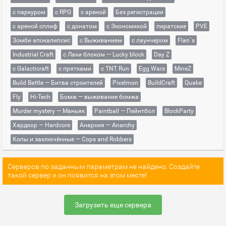
с паркуром
с RPG
с ареной
Без регистрации
с ареной сплиф
с донатом
с Экономикой
пиратские
PVE
Зомби апокалипсис
с Выживанием
с лаунчером
Flan`s
Industrial Craft
с Лаки блоком — Lucky block
Day Z
с Galacticraft
с прятками
с TNT Run
Egg Wars
MineZ
Build Battle — Битва строителей
Pixelmon
BuildCraft
Quake
Fly
Hi-Tech
Бомж — выживание бомжа
Murder mystery — Маньяк
Paintball — Пейнтбол
BlockParty
Хардкор — Hardcore
Анархия — Anarchy
Копы и заключённые — Cops and Robbers
Серверов по заданным параметрам не найдено. Создайте
такой сервер и он появится на этом месте!
Загрузить еще сервера