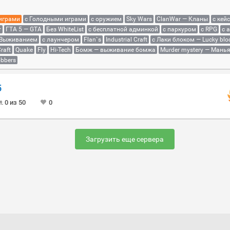
 играми
с Голодными играми
с оружием
Sky Wars
ClanWar — Кланы
с кей
r
ГТА 5 — GTA
Без WhiteList
с бесплатной админкой
с паркуром
с RPG
с 
 Выживанием
с лаунчером
Flan`s
Industrial Craft
с Лаки блоком — Lucky blo
raft
Quake
Fly
Hi-Tech
Бомж — выживание бомжа
Murder mystery — Мань
bbers
5
0 из 50
0
Загрузить еще сервера