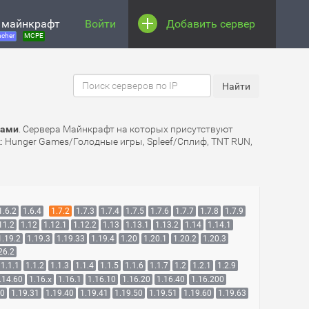
 майнкрафт
Войти
Добавить сервер
cher
MCPE
рами
. Сервера Майнкрафт на которых присутствуют
к: Hunger Games/Голодные игры, Spleef/Сплиф, TNT RUN,
1.6.2
1.6.4
1.7.2
1.7.3
1.7.4
1.7.5
1.7.6
1.7.7
1.7.8
1.7.9
11.2
1.12
1.12.1
1.12.2
1.13
1.13.1
1.13.2
1.14
1.14.1
1.19.2
1.19.3
1.19.33
1.19.4
1.20
1.20.1
1.20.2
1.20.3
26.2
1.1.1
1.1.2
1.1.3
1.1.4
1.1.5
1.1.6
1.1.7
1.2
1.2.1
1.2.9
.14.60
1.16.x
1.16.1
1.16.10
1.16.20
1.16.40
1.16.200
30
1.19.31
1.19.40
1.19.41
1.19.50
1.19.51
1.19.60
1.19.63