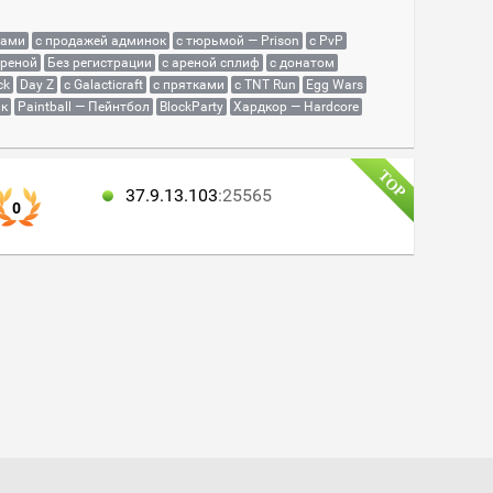
сами
с продажей админок
с тюрьмой — Prison
с PvP
ареной
Без регистрации
с ареной сплиф
с донатом
ck
Day Z
с Galacticraft
с прятками
с TNT Run
Egg Wars
як
Paintball — Пейнтбол
BlockParty
Хардкор — Hardcore
37.9.13.103
:25565
0