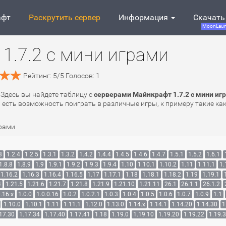
афт
Раскрутить сервер
Информация
Скачать
MoonLaun
1.7.2 с мини играми
Рейтинг:
5
/
5
Голосов:
1
 Здесь вы найдете таблицу с
серверами Майнкрафт 1.7.2 с мини иг
ft есть возможность поиграть в различные игры, к примеру такие ка
грами
3
1.2.4
1.2.5
1.3.1
1.3.2
1.4.2
1.4.4
1.4.5
1.4.6
1.4.7
1.5.1
1.5.2
1.6.1
1.8.8
1.8.9
1.9
1.9.1
1.9.2
1.9.3
1.9.4
1.10
1.10.1
1.10.2
1.11
1.11.1
1.
1.16.2
1.16.3
1.16.4
1.16.5
1.17
1.17.1
1.18
1.18.1
1.18.2
1.19
1.19.1
4
1.21.5
1.21.6
1.21.7
1.21.8
1.21.9
1.21.10
1.21.11
26.1
26.1.1
26.1.2
.16.x
1.0.0
1.0.0.16
1.0.2
1.0.2.1
1.0.3
1.0.4
1.0.5
1.0.6
1.0.7
1.0.9
1.1
1.10.0
1.10.1
1.11
1.11.1
1.12.0
1.13.0
1.14.x
1.14.1
1.14.20
1.14.30
1
17.30
1.17.34
1.17.40
1.17.41
1.18
1.19.0
1.19.10
1.19.20
1.19.22
1.19.