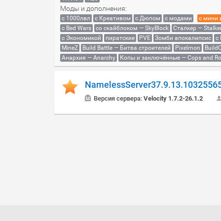
Моды и дополнения:
с 1000лвл
c Креативом
с Дюпом
с модами
с мини
с Bed Wars
со скайблоком — SkyBlock
Сталкер — Stalke
с Экономикой
пиратские
PVE
Зомби апокалипсис
с
MineZ
Build Battle — Битва строителей
Pixelmon
BuildC
Анархия — Anarchy
Копы и заключённые — Cops and Ro
NamelessServer37.9.13.1032556
Версия сервера:
Velocity 1.7.2-26.1.2