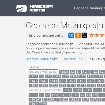
Сервера Майнкр
Сервера Майнкрафт 
Быстрая версия сайта
IP адреса серверов майнкрафт 1.7.2 с мини играми.
Мини игры означает, что на этих серверах Minecra
Bed Wars, Hide and Seek /Прятки и тд.
→
→
Сервера Майнкрафт
Версия 1.7.2
с мини и
Версии:
Сервера Майнкрафт
Новые
1.0
1.1
1.2.1
1.2.2
1.2.
1.7.10
1.8
1.8.1
1.8.2
1.8.3
1.8.4
1.8.5
1.8.6
1.8.7
1.14.2
1.14.3
1.14.4
1.15
1.15.1
1.15.2
1.16
1.16.1
1.20.4
1.20.5
1.20.6
1.21
1.21.1
1.21.2
1.21.3
1.21.
Сервера Майнкрафт PE
0.14.x
0.14.2
0.14.3
0.15.x
0
1.2.10
1.3
1.4
1.4.2
1.5
1.6
1.6.1
1.7
1.8
1.9
1.10
1.16.201
1.16.210
1.16.220
1.16.221
1.17
1.17.10
1.
1.19.81
1.20