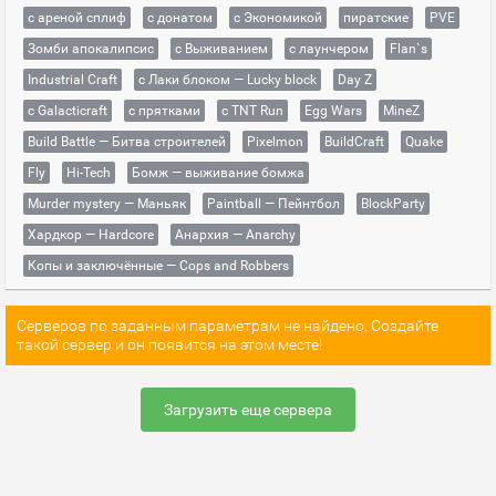
с ареной сплиф
с донатом
с Экономикой
пиратские
PVE
Зомби апокалипсис
с Выживанием
с лаунчером
Flan`s
Industrial Craft
с Лаки блоком — Lucky block
Day Z
с Galacticraft
с прятками
с TNT Run
Egg Wars
MineZ
Build Battle — Битва строителей
Pixelmon
BuildCraft
Quake
Fly
Hi-Tech
Бомж — выживание бомжа
Murder mystery — Маньяк
Paintball — Пейнтбол
BlockParty
Хардкор — Hardcore
Анархия — Anarchy
Копы и заключённые — Cops and Robbers
Серверов по заданным параметрам не найдено. Создайте
такой сервер и он появится на этом месте!
Загрузить еще сервера