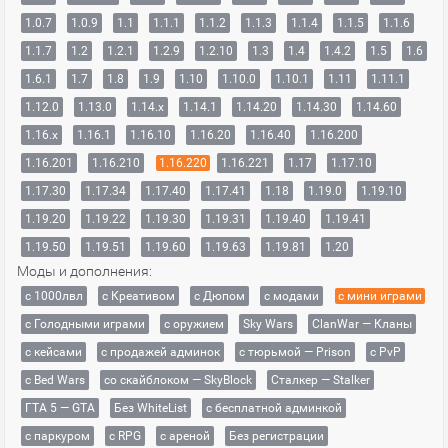
1.0.7
1.0.9
1.1
1.1.1
1.1.2
1.1.3
1.1.4
1.1.5
1.1.6
1.1.7
1.2
1.2.1
1.2.9
1.2.10
1.3
1.4
1.4.2
1.5
1.6
1.6.1
1.7
1.8
1.9
1.10
1.10.0
1.10.1
1.11
1.11.1
1.12.0
1.13.0
1.14.x
1.14.1
1.14.20
1.14.30
1.14.60
1.16.x
1.16.1
1.16.10
1.16.20
1.16.40
1.16.200
1.16.201
1.16.210
1.16.220
1.16.221
1.17
1.17.10
1.17.30
1.17.34
1.17.40
1.17.41
1.18
1.19.0
1.19.10
1.19.20
1.19.22
1.19.30
1.19.31
1.19.40
1.19.41
1.19.50
1.19.51
1.19.60
1.19.63
1.19.81
1.20
Моды и дополнения:
с 1000лвл
c Креативом
с Дюпом
с модами
с мини играми
с Голодными играми
с оружием
Sky Wars
ClanWar — Кланы
с кейсами
с продажей админок
с тюрьмой — Prison
с PvP
с Bed Wars
со скайблоком — SkyBlock
Сталкер — Stalker
ГТА 5 — GTA
Без WhiteList
с бесплатной админкой
с паркуром
с RPG
с ареной
Без регистрации