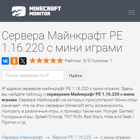
Navi
Сервера Майнкрафт PE
1.16.220 с мини играми
Рейтинг:
5
/
5
Голосов:
1
IP адреса серверов майнкрафт PE 1.16.220 с мини играми. Здесь
вы найдете таблицу с
серверами Майнкрафт PE 1.16.220 с мини
играми
. Сервера Майнкрафт на которых присутствуют Мини игры
означает, что на этих серверах Minecraft есть возможность
поиграть в различные игры, к примеру такие как: Hunger Games/
Голодные игры, Spleef/Сплиф, TNT RUN, Bed Wars, Hide and Seek /
Прятки и тд.
→
→
Сервера Майнкрафт
Версия PE 1.16.220
с мини играми