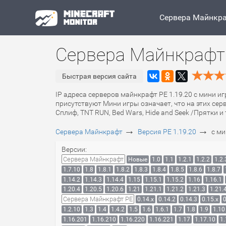
Сервера Майнкр
Сервера Майнкрафт 
Быстрая версия сайта
IP адреса серверов майнкрафт PE 1.19.20 с мини и
присутствуют Мини игры означает, что на этих сер
Сплиф, TNT RUN, Bed Wars, Hide and Seek /Прятки и 
→
→
Сервера Майнкрафт
Версия PE 1.19.20
с м
Версии:
Сервера Майнкрафт
Новые
1.0
1.1
1.2.1
1.2.2
1.2.
1.7.10
1.8
1.8.1
1.8.2
1.8.3
1.8.4
1.8.5
1.8.6
1.8.7
1.14.2
1.14.3
1.14.4
1.15
1.15.1
1.15.2
1.16
1.16.1
1.20.4
1.20.5
1.20.6
1.21
1.21.1
1.21.2
1.21.3
1.21.
Сервера Майнкрафт PE
0.14.x
0.14.2
0.14.3
0.15.x
0
1.2.10
1.3
1.4
1.4.2
1.5
1.6
1.6.1
1.7
1.8
1.9
1.10
1.16.201
1.16.210
1.16.220
1.16.221
1.17
1.17.10
1.