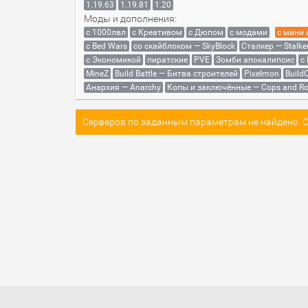
1.19.63
1.19.81
1.20
Моды и дополнения:
с 1000лвл
c Креативом
с Дюпом
с модами
с мини
с Bed Wars
со скайблоком — SkyBlock
Сталкер — Stalke
с Экономикой
пиратские
PVE
Зомби апокалипсис
с
MineZ
Build Battle — Битва строителей
Pixelmon
BuildC
Анархия — Anarchy
Копы и заключённые — Cops and Ro
Серверов по заданным параметрам не найдено. Со