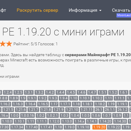
афт
Раскрутить сервер
Информация
Скачать
MoonLaun
PE 1.19.20 с мини играми
Рейтинг:
5
/
5
Голосов:
1
грами. Здесь вы найдете таблицу с
серверами Майнкрафт PE 1.19.20
верах Minecraft есть возможность поиграть в различные игры, к при
тд.
ини играми
3
1.2.4
1.2.5
1.3.1
1.3.2
1.4.2
1.4.4
1.4.5
1.4.6
1.4.7
1.5.1
1.5.2
1.6.1
1.8.8
1.8.9
1.9
1.9.1
1.9.2
1.9.3
1.9.4
1.10
1.10.1
1.10.2
1.11
1.11.1
1.
1.16.2
1.16.3
1.16.4
1.16.5
1.17
1.17.1
1.18
1.18.1
1.18.2
1.19
1.19.1
4
1.21.5
1.21.6
1.21.7
1.21.8
1.21.9
1.21.10
1.21.11
26.1
26.1.1
26.1.2
.16.x
1.0.0
1.0.0.16
1.0.2
1.0.2.1
1.0.3
1.0.4
1.0.5
1.0.6
1.0.7
1.0.9
1.1
1.10.0
1.10.1
1.11
1.11.1
1.12.0
1.13.0
1.14.x
1.14.1
1.14.20
1.14.30
1
17.30
1.17.34
1.17.40
1.17.41
1.18
1.19.0
1.19.10
1.19.20
1.19.22
1.19