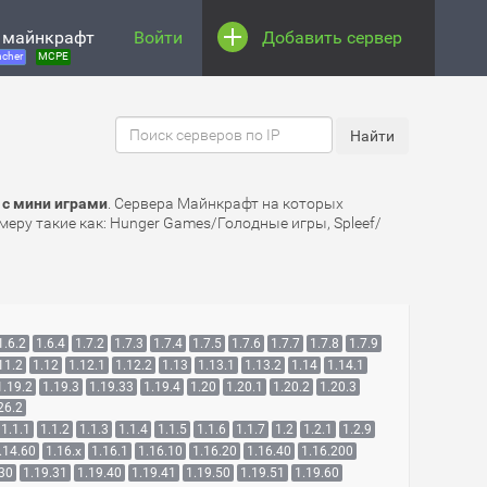
 майнкрафт
Войти
Добавить сервер
cher
MCPE
 с мини играми
. Сервера Майнкрафт на которых
меру такие как: Hunger Games/Голодные игры, Spleef/
1.6.2
1.6.4
1.7.2
1.7.3
1.7.4
1.7.5
1.7.6
1.7.7
1.7.8
1.7.9
11.2
1.12
1.12.1
1.12.2
1.13
1.13.1
1.13.2
1.14
1.14.1
1.19.2
1.19.3
1.19.33
1.19.4
1.20
1.20.1
1.20.2
1.20.3
26.2
1.1.1
1.1.2
1.1.3
1.1.4
1.1.5
1.1.6
1.1.7
1.2
1.2.1
1.2.9
.14.60
1.16.x
1.16.1
1.16.10
1.16.20
1.16.40
1.16.200
.30
1.19.31
1.19.40
1.19.41
1.19.50
1.19.51
1.19.60