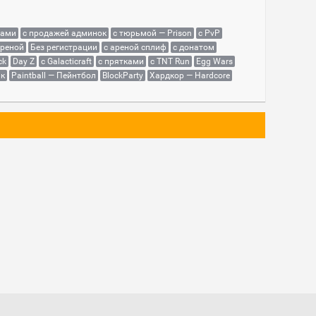
сами
с продажей админок
с тюрьмой — Prison
с PvP
ареной
Без регистрации
с ареной сплиф
с донатом
ck
Day Z
с Galacticraft
с прятками
с TNT Run
Egg Wars
як
Paintball — Пейнтбол
BlockParty
Хардкор — Hardcore