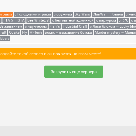
 играми
с Голодными играми
с оружием
Sky Wars
ClanWar — Кланы
с кей
r
ГТА 5 — GTA
Без WhiteList
с бесплатной админкой
с паркуром
с RPG
с 
 Выживанием
с лаунчером
Flan`s
Industrial Craft
с Лаки блоком — Lucky blo
raft
Quake
Fly
Hi-Tech
Бомж — выживание бомжа
Murder mystery — Мань
bbers
здайте такой сервер и он появится на этом месте!
Загрузить еще сервера