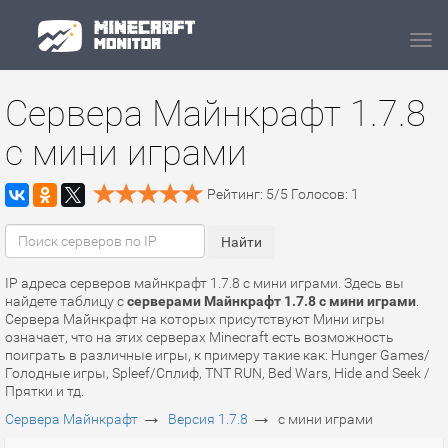
Navi
Сервера Майнкрафт 1.7.8
с мини играми
Рейтинг:
5
/
5
Голосов:
1
IP адреса серверов майнкрафт 1.7.8 с мини играми. Здесь вы
найдете таблицу с
серверами Майнкрафт 1.7.8 с мини играми
.
Сервера Майнкрафт на которых присутствуют Мини игры
означает, что на этих серверах Minecraft есть возможность
поиграть в различные игры, к примеру такие как: Hunger Games/
Голодные игры, Spleef/Сплиф, TNT RUN, Bed Wars, Hide and Seek /
Прятки и тд.
→
→
Сервера Майнкрафт
Версия 1.7.8
с мини играми