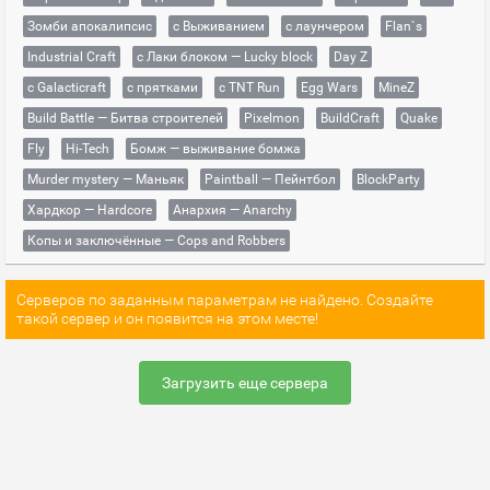
Зомби апокалипсис
с Выживанием
с лаунчером
Flan`s
Industrial Craft
с Лаки блоком — Lucky block
Day Z
с Galacticraft
с прятками
с TNT Run
Egg Wars
MineZ
Build Battle — Битва строителей
Pixelmon
BuildCraft
Quake
Fly
Hi-Tech
Бомж — выживание бомжа
Murder mystery — Маньяк
Paintball — Пейнтбол
BlockParty
Хардкор — Hardcore
Анархия — Anarchy
Копы и заключённые — Cops and Robbers
Серверов по заданным параметрам не найдено. Создайте
такой сервер и он появится на этом месте!
Загрузить еще сервера