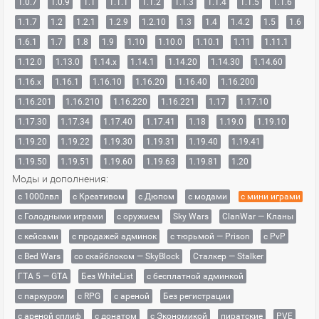
1.0.7
1.0.9
1.1
1.1.1
1.1.2
1.1.3
1.1.4
1.1.5
1.1.6
1.1.7
1.2
1.2.1
1.2.9
1.2.10
1.3
1.4
1.4.2
1.5
1.6
1.6.1
1.7
1.8
1.9
1.10
1.10.0
1.10.1
1.11
1.11.1
1.12.0
1.13.0
1.14.x
1.14.1
1.14.20
1.14.30
1.14.60
1.16.x
1.16.1
1.16.10
1.16.20
1.16.40
1.16.200
1.16.201
1.16.210
1.16.220
1.16.221
1.17
1.17.10
1.17.30
1.17.34
1.17.40
1.17.41
1.18
1.19.0
1.19.10
1.19.20
1.19.22
1.19.30
1.19.31
1.19.40
1.19.41
1.19.50
1.19.51
1.19.60
1.19.63
1.19.81
1.20
Моды и дополнения:
с 1000лвл
c Креативом
с Дюпом
с модами
с мини играми
с Голодными играми
с оружием
Sky Wars
ClanWar — Кланы
с кейсами
с продажей админок
с тюрьмой — Prison
с PvP
с Bed Wars
со скайблоком — SkyBlock
Сталкер — Stalker
ГТА 5 — GTA
Без WhiteList
с бесплатной админкой
с паркуром
с RPG
с ареной
Без регистрации
с ареной сплиф
с донатом
с Экономикой
пиратские
PVE