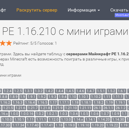
афт
Раскрутить сервер
Информация
Скачать
MoonLaun
PE 1.16.210 с мини играми
Рейтинг:
5
/
5
Голосов:
1
играми. Здесь вы найдете таблицу с
серверами Майнкрафт PE 1.16.2
верах Minecraft есть возможность поиграть в различные игры, к при
тд.
мини играми
3
1.2.4
1.2.5
1.3.1
1.3.2
1.4.2
1.4.4
1.4.5
1.4.6
1.4.7
1.5.1
1.5.2
1.6.1
1.8.8
1.8.9
1.9
1.9.1
1.9.2
1.9.3
1.9.4
1.10
1.10.1
1.10.2
1.11
1.11.1
1.
1.16.2
1.16.3
1.16.4
1.16.5
1.17
1.17.1
1.18
1.18.1
1.18.2
1.19
1.19.1
4
1.21.5
1.21.6
1.21.7
1.21.8
1.21.9
1.21.10
1.21.11
26.1
26.1.1
26.1.2
.16.x
1.0.0
1.0.0.16
1.0.2
1.0.2.1
1.0.3
1.0.4
1.0.5
1.0.6
1.0.7
1.0.9
1.1
1.10.0
1.10.1
1.11
1.11.1
1.12.0
1.13.0
1.14.x
1.14.1
1.14.20
1.14.30
1
.17.30
1.17.34
1.17.40
1.17.41
1.18
1.19.0
1.19.10
1.19.20
1.19.22
1.19