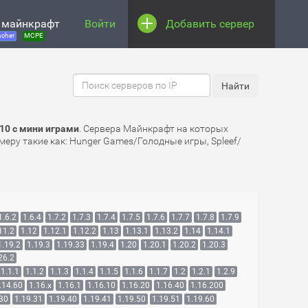
 майнкрафт
Войти
Добавить сервер
cher
MCPE
10 с мини играми
. Сервера Майнкрафт на которых
меру такие как: Hunger Games/Голодные игры, Spleef/
1.6.2
1.6.4
1.7.2
1.7.3
1.7.4
1.7.5
1.7.6
1.7.7
1.7.8
1.7.9
11.2
1.12
1.12.1
1.12.2
1.13
1.13.1
1.13.2
1.14
1.14.1
1.19.2
1.19.3
1.19.33
1.19.4
1.20
1.20.1
1.20.2
1.20.3
26.2
1.1.1
1.1.2
1.1.3
1.1.4
1.1.5
1.1.6
1.1.7
1.2
1.2.1
1.2.9
.14.60
1.16.x
1.16.1
1.16.10
1.16.20
1.16.40
1.16.200
.30
1.19.31
1.19.40
1.19.41
1.19.50
1.19.51
1.19.60