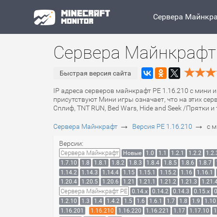
Сервера Майнкр
Сервера Майнкрафт 
Быстрая версия сайта
IP адреса серверов майнкрафт PE 1.16.210 с мини 
присутствуют Мини игры означает, что на этих сер
Сплиф, TNT RUN, Bed Wars, Hide and Seek /Прятки и 
→
→
Сервера Майнкрафт
Версия PE 1.16.210
с 
Версии:
Сервера Майнкрафт
Новые
1.0
1.1
1.2.1
1.2.2
1.2.
1.7.10
1.8
1.8.1
1.8.2
1.8.3
1.8.4
1.8.5
1.8.6
1.8.7
1.14.2
1.14.3
1.14.4
1.15
1.15.1
1.15.2
1.16
1.16.1
1.20.4
1.20.5
1.20.6
1.21
1.21.1
1.21.2
1.21.3
1.21.
Сервера Майнкрафт PE
0.14.x
0.14.2
0.14.3
0.15.x
0
1.2.10
1.3
1.4
1.4.2
1.5
1.6
1.6.1
1.7
1.8
1.9
1.10
1.16.201
1.16.210
1.16.220
1.16.221
1.17
1.17.10
1