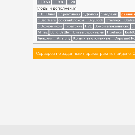
1.19.63
1.19.81
1.20
Моды и дополнения:
с 1000лвл
c Креативом
с Дюпом
с модами
с мини
с Bed Wars
со скайблоком — SkyBlock
Сталкер — Stalke
с Экономикой
пиратские
PVE
Зомби апокалипсис
с
MineZ
Build Battle — Битва строителей
Pixelmon
BuildC
Анархия — Anarchy
Копы и заключённые — Cops and Ro
Серверов по заданным параметрам не найдено. Со