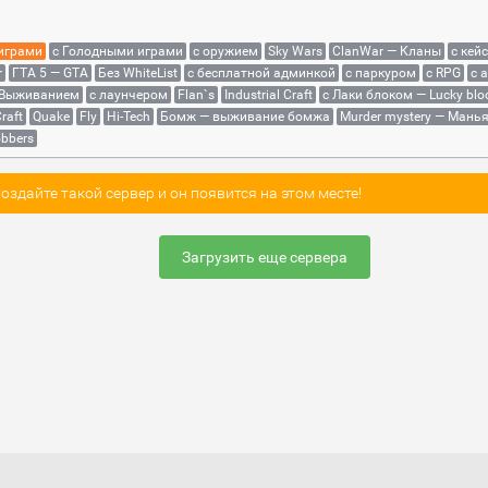
 играми
с Голодными играми
с оружием
Sky Wars
ClanWar — Кланы
с кей
r
ГТА 5 — GTA
Без WhiteList
с бесплатной админкой
с паркуром
с RPG
с 
 Выживанием
с лаунчером
Flan`s
Industrial Craft
с Лаки блоком — Lucky blo
raft
Quake
Fly
Hi-Tech
Бомж — выживание бомжа
Murder mystery — Мань
bbers
здайте такой сервер и он появится на этом месте!
Загрузить еще сервера