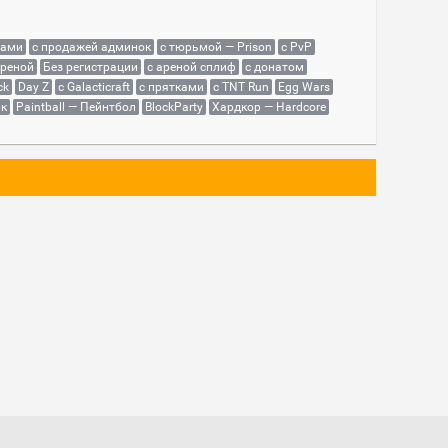
сами
с продажей админок
с тюрьмой — Prison
с PvP
ареной
Без регистрации
с ареной сплиф
с донатом
ck
Day Z
с Galacticraft
с прятками
с TNT Run
Egg Wars
як
Paintball — Пейнтбол
BlockParty
Хардкор — Hardcore