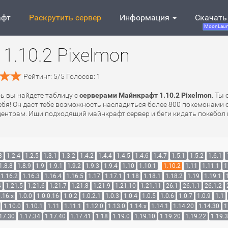
афт
Раскрутить сервер
Информация
Скачать
MoonLaun
1.10.2 Pixelmon
Рейтинг:
5
/
5
Голосов:
1
сь вы найдете таблицу с
серверами Майнкрафт 1.10.2 Pixelmon
. Ты
 тебя! Он даст тебе возможность насладиться более 800 покемонами
ецентрам. Ищи подходящий майнкрафт сервер и беги кидать покебол 
3
1.2.4
1.2.5
1.3.1
1.3.2
1.4.2
1.4.4
1.4.5
1.4.6
1.4.7
1.5.1
1.5.2
1.6.1
1.8.8
1.8.9
1.9
1.9.1
1.9.2
1.9.3
1.9.4
1.10
1.10.1
1.10.2
1.11
1.11.1
1
1.16.2
1.16.3
1.16.4
1.16.5
1.17
1.17.1
1.18
1.18.1
1.18.2
1.19
1.19.1
4
1.21.5
1.21.6
1.21.7
1.21.8
1.21.9
1.21.10
1.21.11
26.1
26.1.1
26.1.2
.16.x
1.0.0
1.0.0.16
1.0.2
1.0.2.1
1.0.3
1.0.4
1.0.5
1.0.6
1.0.7
1.0.9
1.1
1.10.0
1.10.1
1.11
1.11.1
1.12.0
1.13.0
1.14.x
1.14.1
1.14.20
1.14.30
1
17.30
1.17.34
1.17.40
1.17.41
1.18
1.19.0
1.19.10
1.19.20
1.19.22
1.19.