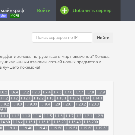
 майнкрафт
Войти
Добавить сервер
cher
MCPE
 олдфаг и хочешь погрузиться в мир покемонов? Хочешь
 с уникальными атаками, сотней новых предметов и
в лучшего покемона!
1.6.2
1.6.4
1.7.2
1.7.3
1.7.4
1.7.5
1.7.6
1.7.7
1.7.8
1.7.9
.11.2
1.12
1.12.1
1.12.2
1.13
1.13.1
1.13.2
1.14
1.14.1
1.19.2
1.19.3
1.19.33
1.19.4
1.20
1.20.1
1.20.2
1.20.3
26.2
1.1.1
1.1.2
1.1.3
1.1.4
1.1.5
1.1.6
1.1.7
1.2
1.2.1
1.2.9
.14.60
1.16.x
1.16.1
1.16.10
1.16.20
1.16.40
1.16.200
30
1.19.31
1.19.40
1.19.41
1.19.50
1.19.51
1.19.60
1.19.63