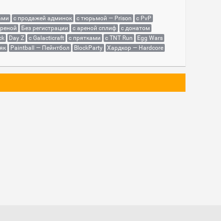
ами
с продажей админок
с тюрьмой — Prison
с PvP
ареной
Без регистрации
с ареной сплиф
с донатом
ck
Day Z
с Galacticraft
с прятками
с TNT Run
Egg Wars
як
Paintball — Пейнтбол
BlockParty
Хардкор — Hardcore