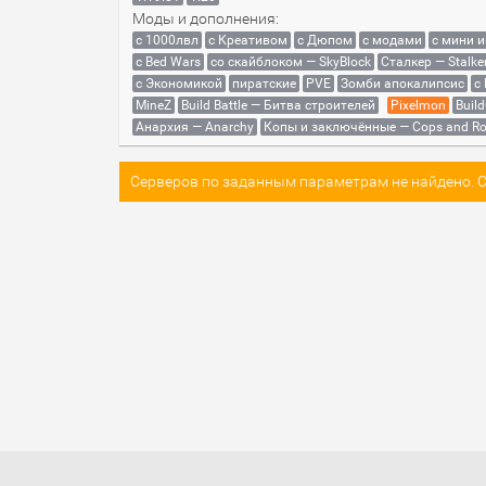
Моды и дополнения:
с 1000лвл
c Креативом
с Дюпом
с модами
с мини 
с Bed Wars
со скайблоком — SkyBlock
Сталкер — Stalke
с Экономикой
пиратские
PVE
Зомби апокалипсис
с
MineZ
Build Battle — Битва строителей
Pixelmon
Build
Анархия — Anarchy
Копы и заключённые — Cops and Ro
Серверов по заданным параметрам не найдено. Со