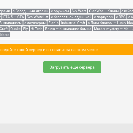
играми
с Голодными играми
с оружием
Sky Wars
ClanWar — Кланы
с кейс
r
ГТА 5 — GTA
Без WhiteList
с бесплатной админкой
с паркуром
с RPG
с 
 Выживанием
с лаунчером
Flan`s
Industrial Craft
с Лаки блоком — Lucky blo
Craft
Quake
Fly
Hi-Tech
Бомж — выживание бомжа
Murder mystery — Мань
bbers
здайте такой сервер и он появится на этом месте!
Загрузить еще сервера