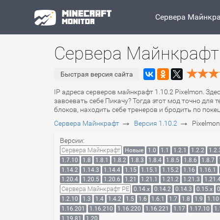
Сервера Майнкр
Сервера Майнкрафт 
Быстрая версия сайта
IP адреса серверов майнкрафт 1.10.2 Pixelmon. Зде
завоевать себе Пикачу? Тогда этот мод точно для
блоков, находить себе тренеров и бродить по пок
→
→
Сервера Майнкрафт
Версия 1.10.2
Pixelmon
Версии:
Сервера Майнкрафт
Новые
1.0
1.1
1.2.1
1.2.2
1.2.
1.7.10
1.8
1.8.1
1.8.2
1.8.3
1.8.4
1.8.5
1.8.6
1.8.7
1.14.2
1.14.3
1.14.4
1.15
1.15.1
1.15.2
1.16
1.16.1
1.20.4
1.20.5
1.20.6
1.21
1.21.1
1.21.2
1.21.3
1.21.
Сервера Майнкрафт PE
0.14.x
0.14.2
0.14.3
0.15.x
0
1.2.10
1.3
1.4
1.4.2
1.5
1.6
1.6.1
1.7
1.8
1.9
1.10
1.16.201
1.16.210
1.16.220
1.16.221
1.17
1.17.10
1.
1.19.81
1.20