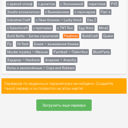
с ареной сплиф
с донатом
с Экономикой
пиратские
PVE
Зомби апокалипсис
с Выживанием
с лаунчером
Flan`s
Industrial Craft
с Лаки блоком — Lucky block
Day Z
с Galacticraft
с прятками
с TNT Run
Egg Wars
MineZ
Build Battle — Битва строителей
Pixelmon
BuildCraft
Quake
Fly
Hi-Tech
Бомж — выживание бомжа
Murder mystery — Маньяк
Paintball — Пейнтбол
BlockParty
Хардкор — Hardcore
Анархия — Anarchy
Копы и заключённые — Cops and Robbers
Серверов по заданным параметрам не найдено. Создайте
такой сервер и он появится на этом месте!
Загрузить еще сервера