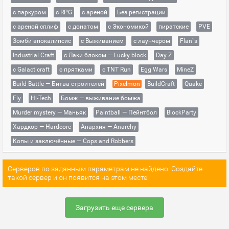
с паркуром
с RPG
с ареной
Без регистрации
с ареной сплиф
с донатом
с Экономикой
пиратские
PVE
Зомби апокалипсис
с Выживанием
с лаунчером
Flan`s
Industrial Craft
с Лаки блоком — Lucky block
Day Z
с Galacticraft
с прятками
с TNT Run
Egg Wars
MineZ
Build Battle — Битва строителей
Pixelmon
BuildCraft
Quake
Fly
Hi-Tech
Бомж — выживание бомжа
Murder mystery — Маньяк
Paintball — Пейнтбол
BlockParty
Хардкор — Hardcore
Анархия — Anarchy
Копы и заключённые — Cops and Robbers
Серверов по заданным параметрам не найдено. Создайте
такой сервер и он появится на этом месте!
Загрузить еще сервера