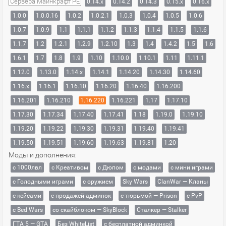
Сервера Майнкрафт PE
0.14.x
0.14.2
0.14.3
0.15.x
0.16.x
1.0.0
1.0.0.16
1.0.2
1.0.2.1
1.0.3
1.0.4
1.0.5
1.0.6
1.0.7
1.0.9
1.1
1.1.1
1.1.2
1.1.3
1.1.4
1.1.5
1.1.6
1.1.7
1.2
1.2.1
1.2.9
1.2.10
1.3
1.4
1.4.2
1.5
1.6
1.6.1
1.7
1.8
1.9
1.10
1.10.0
1.10.1
1.11
1.11.1
1.12.0
1.13.0
1.14.x
1.14.1
1.14.20
1.14.30
1.14.60
1.16.x
1.16.1
1.16.10
1.16.20
1.16.40
1.16.200
1.16.201
1.16.210
1.16.220
1.16.221
1.17
1.17.10
1.17.30
1.17.34
1.17.40
1.17.41
1.18
1.19.0
1.19.10
1.19.20
1.19.22
1.19.30
1.19.31
1.19.40
1.19.41
1.19.50
1.19.51
1.19.60
1.19.63
1.19.81
1.20
Моды и дополнения:
с 1000лвл
c Креативом
с Дюпом
с модами
с мини играми
с Голодными играми
с оружием
Sky Wars
ClanWar — Кланы
с кейсами
с продажей админок
с тюрьмой — Prison
с PvP
с Bed Wars
со скайблоком — SkyBlock
Сталкер — Stalker
ГТА 5 — GTA
Без WhiteList
с бесплатной админкой