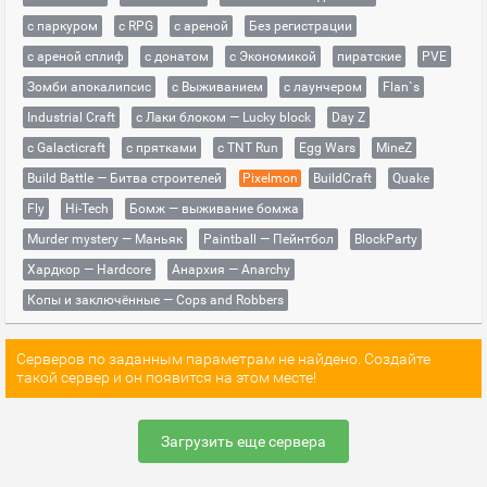
с паркуром
с RPG
с ареной
Без регистрации
с ареной сплиф
с донатом
с Экономикой
пиратские
PVE
Зомби апокалипсис
с Выживанием
с лаунчером
Flan`s
Industrial Craft
с Лаки блоком — Lucky block
Day Z
с Galacticraft
с прятками
с TNT Run
Egg Wars
MineZ
Build Battle — Битва строителей
Pixelmon
BuildCraft
Quake
Fly
Hi-Tech
Бомж — выживание бомжа
Murder mystery — Маньяк
Paintball — Пейнтбол
BlockParty
Хардкор — Hardcore
Анархия — Anarchy
Копы и заключённые — Cops and Robbers
Серверов по заданным параметрам не найдено. Создайте
такой сервер и он появится на этом месте!
Загрузить еще сервера