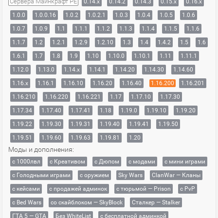
Сервера Майнкрафт PE
0.14.x
0.14.2
0.14.3
0.15.x
0.16.x
1.0.0
1.0.0.16
1.0.2
1.0.2.1
1.0.3
1.0.4
1.0.5
1.0.6
1.0.7
1.0.9
1.1
1.1.1
1.1.2
1.1.3
1.1.4
1.1.5
1.1.6
1.1.7
1.2
1.2.1
1.2.9
1.2.10
1.3
1.4
1.4.2
1.5
1.6
1.6.1
1.7
1.8
1.9
1.10
1.10.0
1.10.1
1.11
1.11.1
1.12.0
1.13.0
1.14.x
1.14.1
1.14.20
1.14.30
1.14.60
1.16.x
1.16.1
1.16.10
1.16.20
1.16.40
1.16.200
1.16.201
1.16.210
1.16.220
1.16.221
1.17
1.17.10
1.17.30
1.17.34
1.17.40
1.17.41
1.18
1.19.0
1.19.10
1.19.20
1.19.22
1.19.30
1.19.31
1.19.40
1.19.41
1.19.50
1.19.51
1.19.60
1.19.63
1.19.81
1.20
Моды и дополнения:
с 1000лвл
c Креативом
с Дюпом
с модами
с мини играми
с Голодными играми
с оружием
Sky Wars
ClanWar — Кланы
с кейсами
с продажей админок
с тюрьмой — Prison
с PvP
с Bed Wars
со скайблоком — SkyBlock
Сталкер — Stalker
ГТА 5 — GTA
Без WhiteList
с бесплатной админкой