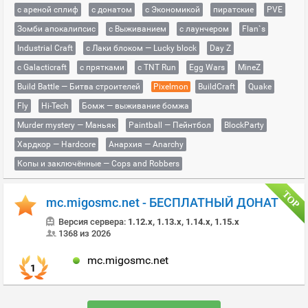
с ареной сплиф
с донатом
с Экономикой
пиратские
PVE
Зомби апокалипсис
с Выживанием
с лаунчером
Flan`s
Industrial Craft
с Лаки блоком — Lucky block
Day Z
с Galacticraft
с прятками
с TNT Run
Egg Wars
MineZ
Build Battle — Битва строителей
Pixelmon
BuildCraft
Quake
Fly
Hi-Tech
Бомж — выживание бомжа
Murder mystery — Маньяк
Paintball — Пейнтбол
BlockParty
Хардкор — Hardcore
Анархия — Anarchy
Копы и заключённые — Cops and Robbers
mc.migosmc.net - БЕСПЛАТНЫЙ ДОНАТ
Версия сервера:
1.12.x, 1.13.x, 1.14.x, 1.15.x
1368 из 2026
mc.migosmc.net
1