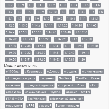
1.0.7
1.0.9
1.1
1.1.1
1.1.2
1.1.3
1.1.4
1.1.5
1.1.6
1.1.7
1.2
1.2.1
1.2.9
1.2.10
1.3
1.4
1.4.2
1.5
1.6
1.6.1
1.7
1.8
1.9
1.10
1.10.0
1.10.1
1.11
1.11.1
1.12.0
1.13.0
1.14.x
1.14.1
1.14.20
1.14.30
1.14.60
1.16.x
1.16.1
1.16.10
1.16.20
1.16.40
1.16.200
1.16.201
1.16.210
1.16.220
1.16.221
1.17
1.17.10
1.17.30
1.17.34
1.17.40
1.17.41
1.18
1.19.0
1.19.10
1.19.20
1.19.22
1.19.30
1.19.31
1.19.40
1.19.41
1.19.50
1.19.51
1.19.60
1.19.63
1.19.81
1.20
Моды и дополнения:
с 1000лвл
c Креативом
с Дюпом
с модами
с мини играми
с Голодными играми
с оружием
Sky Wars
ClanWar — Кланы
с кейсами
с продажей админок
с тюрьмой — Prison
с PvP
с Bed Wars
со скайблоком — SkyBlock
Сталкер — Stalker
ГТА 5 — GTA
Без WhiteList
с бесплатной админкой
с паркуром
с RPG
с ареной
Без регистрации