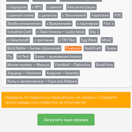
с паркуром
с RPG
с ареной
Без регистрации
с ареной сплиф
с донатом
с Экономикой
пиратские
PVE
Зомби апокалипсис
с Выживанием
с лаунчером
Flan`s
Industrial Craft
с Лаки блоком — Lucky block
Day Z
с Galacticraft
с прятками
с TNT Run
Egg Wars
MineZ
Build Battle — Битва строителей
Pixelmon
BuildCraft
Quake
Fly
Hi-Tech
Бомж — выживание бомжа
Murder mystery — Маньяк
Paintball — Пейнтбол
BlockParty
Хардкор — Hardcore
Анархия — Anarchy
Копы и заключённые — Cops and Robbers
Серверов по заданным параметрам не найдено. Создайте
такой сервер и он появится на этом месте!
Загрузить еще сервера