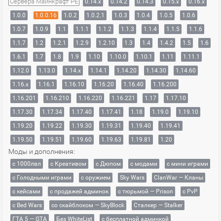
Сервера Майнкрафт PE
0.14.x
0.14.2
0.14.3
0.15.x
0.16.x
1.0.0
1.0.0.16
1.0.2
1.0.2.1
1.0.3
1.0.4
1.0.5
1.0.6
1.0.7
1.0.9
1.1
1.1.1
1.1.2
1.1.3
1.1.4
1.1.5
1.1.6
1.1.7
1.2
1.2.1
1.2.9
1.2.10
1.3
1.4
1.4.2
1.5
1.6
1.6.1
1.7
1.8
1.9
1.10
1.10.0
1.10.1
1.11
1.11.1
1.12.0
1.13.0
1.14.x
1.14.1
1.14.20
1.14.30
1.14.60
1.16.x
1.16.1
1.16.10
1.16.20
1.16.40
1.16.200
1.16.201
1.16.210
1.16.220
1.16.221
1.17
1.17.10
1.17.30
1.17.34
1.17.40
1.17.41
1.18
1.19.0
1.19.10
1.19.20
1.19.22
1.19.30
1.19.31
1.19.40
1.19.41
1.19.50
1.19.51
1.19.60
1.19.63
1.19.81
1.20
Моды и дополнения:
с 1000лвл
c Креативом
с Дюпом
с модами
с мини играми
с Голодными играми
с оружием
Sky Wars
ClanWar — Кланы
с кейсами
с продажей админок
с тюрьмой — Prison
с PvP
с Bed Wars
со скайблоком — SkyBlock
Сталкер — Stalker
ГТА 5 — GTA
Без WhiteList
с бесплатной админкой