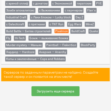
с ареной сплиф
с донатом
с Экономикой
пиратские
PVE
Зомби апокалипсис
с Выживанием
с лаунчером
Flan`s
Industrial Craft
с Лаки блоком — Lucky block
Day Z
с Galacticraft
с прятками
с TNT Run
Egg Wars
MineZ
Build Battle — Битва строителей
Pixelmon
BuildCraft
Quake
Fly
Hi-Tech
Бомж — выживание бомжа
Murder mystery — Маньяк
Paintball — Пейнтбол
BlockParty
Хардкор — Hardcore
Анархия — Anarchy
Копы и заключённые — Cops and Robbers
Серверов по заданным параметрам не найдено. Создайте
такой сервер и он появится на этом месте!
Загрузить еще сервера