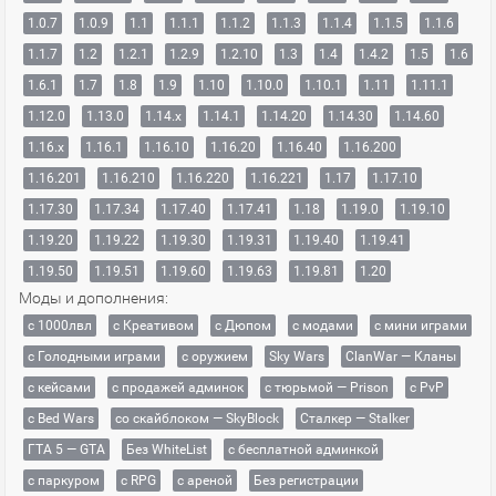
1.0.7
1.0.9
1.1
1.1.1
1.1.2
1.1.3
1.1.4
1.1.5
1.1.6
1.1.7
1.2
1.2.1
1.2.9
1.2.10
1.3
1.4
1.4.2
1.5
1.6
1.6.1
1.7
1.8
1.9
1.10
1.10.0
1.10.1
1.11
1.11.1
1.12.0
1.13.0
1.14.x
1.14.1
1.14.20
1.14.30
1.14.60
1.16.x
1.16.1
1.16.10
1.16.20
1.16.40
1.16.200
1.16.201
1.16.210
1.16.220
1.16.221
1.17
1.17.10
1.17.30
1.17.34
1.17.40
1.17.41
1.18
1.19.0
1.19.10
1.19.20
1.19.22
1.19.30
1.19.31
1.19.40
1.19.41
1.19.50
1.19.51
1.19.60
1.19.63
1.19.81
1.20
Моды и дополнения:
с 1000лвл
c Креативом
с Дюпом
с модами
с мини играми
с Голодными играми
с оружием
Sky Wars
ClanWar — Кланы
с кейсами
с продажей админок
с тюрьмой — Prison
с PvP
с Bed Wars
со скайблоком — SkyBlock
Сталкер — Stalker
ГТА 5 — GTA
Без WhiteList
с бесплатной админкой
с паркуром
с RPG
с ареной
Без регистрации