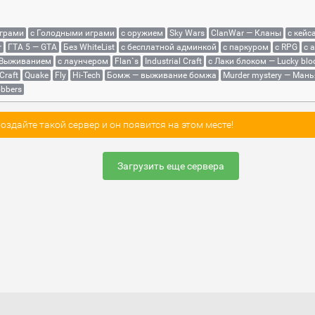
играми
с Голодными играми
с оружием
Sky Wars
ClanWar — Кланы
с кейс
r
ГТА 5 — GTA
Без WhiteList
с бесплатной админкой
с паркуром
с RPG
с 
 Выживанием
с лаунчером
Flan`s
Industrial Craft
с Лаки блоком — Lucky blo
Craft
Quake
Fly
Hi-Tech
Бомж — выживание бомжа
Murder mystery — Мань
bbers
здайте такой сервер и он появится на этом месте!
Загрузить еще сервера