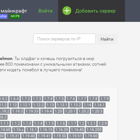
 майнкрафт
Войти
Добавить сервер
cher
MCPE
xelmon
. Ты олдфаг и хочешь погрузиться в мир
олее 800 покемонами с уникальными атаками, сотней
еги кидать покебол в лучшего покемона!
1.6.2
1.6.4
1.7.2
1.7.3
1.7.4
1.7.5
1.7.6
1.7.7
1.7.8
1.7.9
11.2
1.12
1.12.1
1.12.2
1.13
1.13.1
1.13.2
1.14
1.14.1
1.19.2
1.19.3
1.19.33
1.19.4
1.20
1.20.1
1.20.2
1.20.3
26.2
1.1.1
1.1.2
1.1.3
1.1.4
1.1.5
1.1.6
1.1.7
1.2
1.2.1
1.2.9
.14.60
1.16.x
1.16.1
1.16.10
1.16.20
1.16.40
1.16.200
.30
1.19.31
1.19.40
1.19.41
1.19.50
1.19.51
1.19.60