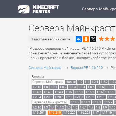
Сервера Майнкр
Сервера Майнкрафт 
Быстрая версия сайта
IP адреса серверов майнкрафт PE 1.16.210 Pixelmon
покемонов? Хочешь завоевать себе Пикачу? Тогда 
новых предметов и блоков, находить себе тренеро
→
→
Сервера Майнкрафт
Версия PE 1.16.210
Pi
Версии:
Сервера Майнкрафт
Новые
1.0
1.1
1.2.1
1.2.2
1.2.
1.7.10
1.8
1.8.1
1.8.2
1.8.3
1.8.4
1.8.5
1.8.6
1.8.7
1.14.2
1.14.3
1.14.4
1.15
1.15.1
1.15.2
1.16
1.16.1
1.20.4
1.20.5
1.20.6
1.21
1.21.1
1.21.2
1.21.3
1.21.
Сервера Майнкрафт PE
0.14.x
0.14.2
0.14.3
0.15.x
0
1.2.10
1.3
1.4
1.4.2
1.5
1.6
1.6.1
1.7
1.8
1.9
1.10
1.16.201
1.16.210
1.16.220
1.16.221
1.17
1.17.10
1