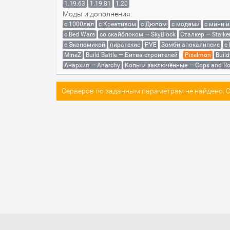
1.19.63
1.19.81
1.20
Моды и дополнения:
с 1000лвл
c Креативом
с Дюпом
с модами
с мини 
с Bed Wars
со скайблоком — SkyBlock
Сталкер — Stalke
с Экономикой
пиратские
PVE
Зомби апокалипсис
с
MineZ
Build Battle — Битва строителей
Pixelmon
Build
Анархия — Anarchy
Копы и заключённые — Cops and Ro
Серверов по заданным параметрам не найдено. Со