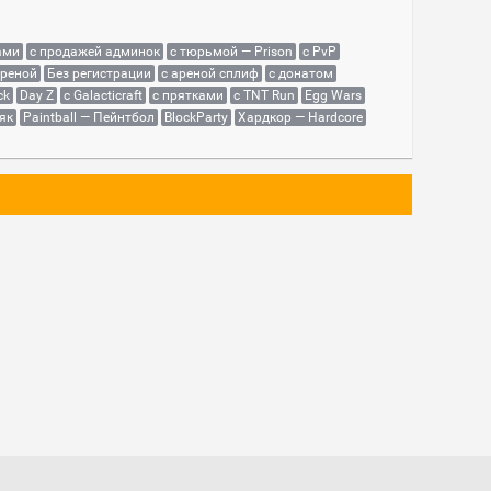
ами
с продажей админок
с тюрьмой — Prison
с PvP
ареной
Без регистрации
с ареной сплиф
с донатом
ck
Day Z
с Galacticraft
с прятками
с TNT Run
Egg Wars
як
Paintball — Пейнтбол
BlockParty
Хардкор — Hardcore