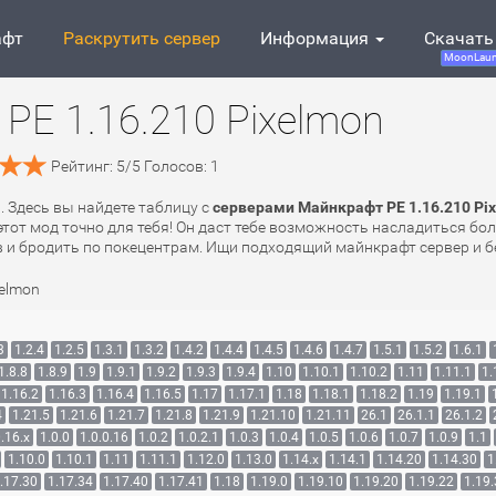
афт
Раскрутить сервер
Информация
Скачать
MoonLaun
PE 1.16.210 Pixelmon
Рейтинг:
5
/
5
Голосов:
1
. Здесь вы найдете таблицу с
серверами Майнкрафт PE 1.16.210 Pi
этот мод точно для тебя! Он даст тебе возможность насладиться б
в и бродить по покецентрам. Ищи подходящий майнкрафт сервер и б
xelmon
3
1.2.4
1.2.5
1.3.1
1.3.2
1.4.2
1.4.4
1.4.5
1.4.6
1.4.7
1.5.1
1.5.2
1.6.1
1.8.8
1.8.9
1.9
1.9.1
1.9.2
1.9.3
1.9.4
1.10
1.10.1
1.10.2
1.11
1.11.1
1.
1.16.2
1.16.3
1.16.4
1.16.5
1.17
1.17.1
1.18
1.18.1
1.18.2
1.19
1.19.1
4
1.21.5
1.21.6
1.21.7
1.21.8
1.21.9
1.21.10
1.21.11
26.1
26.1.1
26.1.2
.16.x
1.0.0
1.0.0.16
1.0.2
1.0.2.1
1.0.3
1.0.4
1.0.5
1.0.6
1.0.7
1.0.9
1.1
1.10.0
1.10.1
1.11
1.11.1
1.12.0
1.13.0
1.14.x
1.14.1
1.14.20
1.14.30
1
.17.30
1.17.34
1.17.40
1.17.41
1.18
1.19.0
1.19.10
1.19.20
1.19.22
1.19