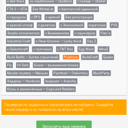
с Bed Wars
со скайблоком — SkyBlock
Сталкер — Stalker
ГТА 5 — GTA
Без WhiteList
с бесплатной админкой
с паркуром
с RPG
с ареной
Без регистрации
с ареной сплиф
с донатом
с Экономикой
пиратские
PVE
Зомби апокалипсис
с Выживанием
с лаунчером
Flan`s
Industrial Craft
с Лаки блоком — Lucky block
Day Z
с Galacticraft
с прятками
с TNT Run
Egg Wars
MineZ
Build Battle — Битва строителей
Pixelmon
BuildCraft
Quake
Fly
Hi-Tech
Бомж — выживание бомжа
Murder mystery — Маньяк
Paintball — Пейнтбол
BlockParty
Хардкор — Hardcore
Анархия — Anarchy
Копы и заключённые — Cops and Robbers
Серверов по заданным параметрам не найдено. Создайте
такой сервер и он появится на этом месте!
Загрузить еще сервера