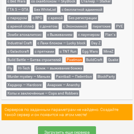
с Bed Wars
со скайблоком — SkyBlock
Сталкер — Stalker
ГТА 5 — GTA
Без WhiteList
с бесплатной админкой
с паркуром
с RPG
с ареной
Без регистрации
с ареной сплиф
с донатом
с Экономикой
пиратские
PVE
Зомби апокалипсис
с Выживанием
с лаунчером
Flan`s
Industrial Craft
с Лаки блоком — Lucky block
Day Z
с Galacticraft
с прятками
с TNT Run
Egg Wars
MineZ
Build Battle — Битва строителей
Pixelmon
BuildCraft
Quake
Fly
Hi-Tech
Бомж — выживание бомжа
Murder mystery — Маньяк
Paintball — Пейнтбол
BlockParty
Хардкор — Hardcore
Анархия — Anarchy
Копы и заключённые — Cops and Robbers
Серверов по заданным параметрам не найдено. Создайте
такой сервер и он появится на этом месте!
Загрузить еще сервера