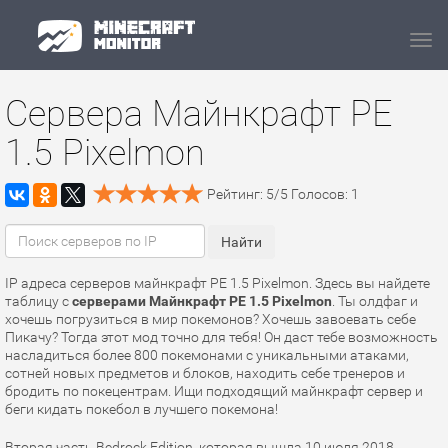
Navi
Сервера Майнкрафт PE
1.5 Pixelmon
Рейтинг:
5
/
5
Голосов:
1
IP адреса серверов майнкрафт PE 1.5 Pixelmon. Здесь вы найдете
таблицу с
серверами Майнкрафт PE 1.5 Pixelmon
. Ты олдфаг и
хочешь погрузиться в мир покемонов? Хочешь завоевать себе
Пикачу? Тогда этот мод точно для тебя! Он даст тебе возможность
насладиться более 800 покемонами с уникальными атаками,
сотней новых предметов и блоков, находить себе тренеров и
бродить по покецентрам. Ищи подходящий майнкрафт сервер и
беги кидать покебол в лучшего покемона!
Вторая часть Bedrock Edition, которая вышла 10 июля 2018.