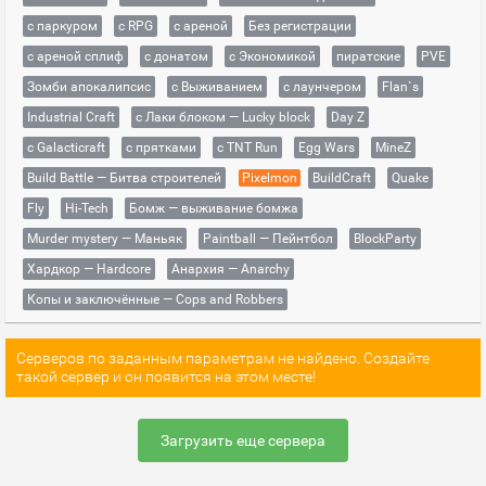
с паркуром
с RPG
с ареной
Без регистрации
с ареной сплиф
с донатом
с Экономикой
пиратские
PVE
Зомби апокалипсис
с Выживанием
с лаунчером
Flan`s
Industrial Craft
с Лаки блоком — Lucky block
Day Z
с Galacticraft
с прятками
с TNT Run
Egg Wars
MineZ
Build Battle — Битва строителей
Pixelmon
BuildCraft
Quake
Fly
Hi-Tech
Бомж — выживание бомжа
Murder mystery — Маньяк
Paintball — Пейнтбол
BlockParty
Хардкор — Hardcore
Анархия — Anarchy
Копы и заключённые — Cops and Robbers
Серверов по заданным параметрам не найдено. Создайте
такой сервер и он появится на этом месте!
Загрузить еще сервера