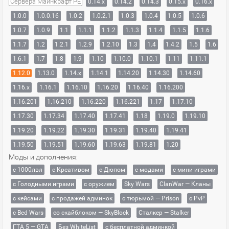
Сервера Майнкрафт PE
0.14.x
0.14.2
0.14.3
0.15.x
0.16.x
1.0.0
1.0.0.16
1.0.2
1.0.2.1
1.0.3
1.0.4
1.0.5
1.0.6
1.0.7
1.0.9
1.1
1.1.1
1.1.2
1.1.3
1.1.4
1.1.5
1.1.6
1.1.7
1.2
1.2.1
1.2.9
1.2.10
1.3
1.4
1.4.2
1.5
1.6
1.6.1
1.7
1.8
1.9
1.10
1.10.0
1.10.1
1.11
1.11.1
1.12.0
1.13.0
1.14.x
1.14.1
1.14.20
1.14.30
1.14.60
1.16.x
1.16.1
1.16.10
1.16.20
1.16.40
1.16.200
1.16.201
1.16.210
1.16.220
1.16.221
1.17
1.17.10
1.17.30
1.17.34
1.17.40
1.17.41
1.18
1.19.0
1.19.10
1.19.20
1.19.22
1.19.30
1.19.31
1.19.40
1.19.41
1.19.50
1.19.51
1.19.60
1.19.63
1.19.81
1.20
Моды и дополнения:
с 1000лвл
c Креативом
с Дюпом
с модами
с мини играми
с Голодными играми
с оружием
Sky Wars
ClanWar — Кланы
с кейсами
с продажей админок
с тюрьмой — Prison
с PvP
с Bed Wars
со скайблоком — SkyBlock
Сталкер — Stalker
ГТА 5 — GTA
Без WhiteList
с бесплатной админкой