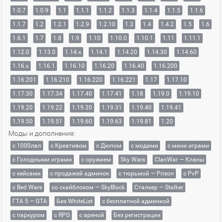
1.0.7
1.0.9
1.1
1.1.1
1.1.2
1.1.3
1.1.4
1.1.5
1.1.6
1.1.7
1.2
1.2.1
1.2.9
1.2.10
1.3
1.4
1.4.2
1.5
1.6
1.6.1
1.7
1.8
1.9
1.10
1.10.0
1.10.1
1.11
1.11.1
1.12.0
1.13.0
1.14.x
1.14.1
1.14.20
1.14.30
1.14.60
1.16.x
1.16.1
1.16.10
1.16.20
1.16.40
1.16.200
1.16.201
1.16.210
1.16.220
1.16.221
1.17
1.17.10
1.17.30
1.17.34
1.17.40
1.17.41
1.18
1.19.0
1.19.10
1.19.20
1.19.22
1.19.30
1.19.31
1.19.40
1.19.41
1.19.50
1.19.51
1.19.60
1.19.63
1.19.81
1.20
Моды и дополнения:
с 1000лвл
c Креативом
с Дюпом
с модами
с мини играми
с Голодными играми
с оружием
Sky Wars
ClanWar — Кланы
с кейсами
с продажей админок
с тюрьмой — Prison
с PvP
с Bed Wars
со скайблоком — SkyBlock
Сталкер — Stalker
ГТА 5 — GTA
Без WhiteList
с бесплатной админкой
с паркуром
с RPG
с ареной
Без регистрации