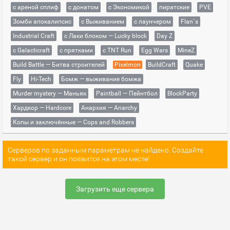
с ареной сплиф
с донатом
с Экономикой
пиратские
PVE
Зомби апокалипсис
с Выживанием
с лаунчером
Flan`s
Industrial Craft
с Лаки блоком — Lucky block
Day Z
с Galacticraft
с прятками
с TNT Run
Egg Wars
MineZ
Build Battle — Битва строителей
Pixelmon
BuildCraft
Quake
Fly
Hi-Tech
Бомж — выживание бомжа
Murder mystery — Маньяк
Paintball — Пейнтбол
BlockParty
Хардкор — Hardcore
Анархия — Anarchy
Копы и заключённые — Cops and Robbers
Серверов по заданным параметрам не найдено. Создайте
такой сервер и он появится на этом месте!
Загрузить еще сервера