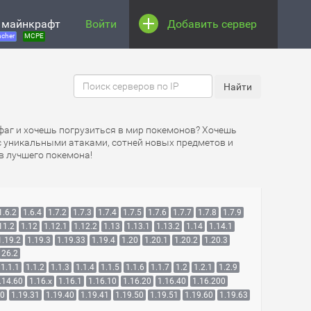
 майнкрафт
Войти
Добавить сервер
cher
MCPE
дфаг и хочешь погрузиться в мир покемонов? Хочешь
 с уникальными атаками, сотней новых предметов и
в лучшего покемона!
1.6.2
1.6.4
1.7.2
1.7.3
1.7.4
1.7.5
1.7.6
1.7.7
1.7.8
1.7.9
11.2
1.12
1.12.1
1.12.2
1.13
1.13.1
1.13.2
1.14
1.14.1
1.19.2
1.19.3
1.19.33
1.19.4
1.20
1.20.1
1.20.2
1.20.3
26.2
1.1.1
1.1.2
1.1.3
1.1.4
1.1.5
1.1.6
1.1.7
1.2
1.2.1
1.2.9
.14.60
1.16.x
1.16.1
1.16.10
1.16.20
1.16.40
1.16.200
30
1.19.31
1.19.40
1.19.41
1.19.50
1.19.51
1.19.60
1.19.63