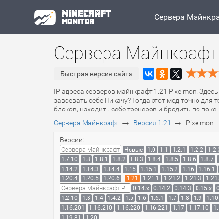
Сервера Майнкр
Сервера Майнкрафт 
Быстрая версия сайта
IP адреса серверов майнкрафт 1.21 Pixelmon. Здес
завоевать себе Пикачу? Тогда этот мод точно для
блоков, находить себе тренеров и бродить по пок
→
→
Сервера Майнкрафт
Версия 1.21
Pixelmon
Версии:
Сервера Майнкрафт
Новые
1.0
1.1
1.2.1
1.2.2
1.2.
1.7.10
1.8
1.8.1
1.8.2
1.8.3
1.8.4
1.8.5
1.8.6
1.8.7
1.14.2
1.14.3
1.14.4
1.15
1.15.1
1.15.2
1.16
1.16.1
1.20.4
1.20.5
1.20.6
1.21
1.21.1
1.21.2
1.21.3
1.21
Сервера Майнкрафт PE
0.14.x
0.14.2
0.14.3
0.15.x
0
1.2.10
1.3
1.4
1.4.2
1.5
1.6
1.6.1
1.7
1.8
1.9
1.10
1.16.201
1.16.210
1.16.220
1.16.221
1.17
1.17.10
1.
1.19.81
1.20