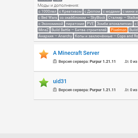
Моды и дополнения:
с 1000лвл
c Креативом
с Дюпом
с модами
с мини 
с Bed Wars
со скайблоком — SkyBlock
Сталкер — Stalke
с Экономикой
пиратские
PVE
Зомби апокалипсис
с
MineZ
Build Battle — Битва строителей
Pixelmon
Build
Анархия — Anarchy
Копы и заключённые — Cops and Ro
A Minecraft Server
Версия сервера:
Purpur 1.21.11
0 из
uid31
Версия сервера:
Purpur 1.21.11
0 из