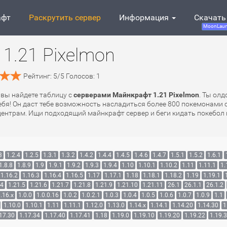
афт
Раскрутить сервер
Информация
Скачать
MoonLaun
1.21 Pixelmon
Рейтинг:
5
/
5
Голосов:
1
ь вы найдете таблицу с
серверами Майнкрафт 1.21 Pixelmon
. Ты ол
 тебя! Он даст тебе возможность насладиться более 800 покемонами
ецентрам. Ищи подходящий майнкрафт сервер и беги кидать покебол 
3
1.2.4
1.2.5
1.3.1
1.3.2
1.4.2
1.4.4
1.4.5
1.4.6
1.4.7
1.5.1
1.5.2
1.6.1
1.8.8
1.8.9
1.9
1.9.1
1.9.2
1.9.3
1.9.4
1.10
1.10.1
1.10.2
1.11
1.11.1
1.
1.16.2
1.16.3
1.16.4
1.16.5
1.17
1.17.1
1.18
1.18.1
1.18.2
1.19
1.19.1
.4
1.21.5
1.21.6
1.21.7
1.21.8
1.21.9
1.21.10
1.21.11
26.1
26.1.1
26.1.2
.16.x
1.0.0
1.0.0.16
1.0.2
1.0.2.1
1.0.3
1.0.4
1.0.5
1.0.6
1.0.7
1.0.9
1.1
1.10.0
1.10.1
1.11
1.11.1
1.12.0
1.13.0
1.14.x
1.14.1
1.14.20
1.14.30
1
17.30
1.17.34
1.17.40
1.17.41
1.18
1.19.0
1.19.10
1.19.20
1.19.22
1.19.