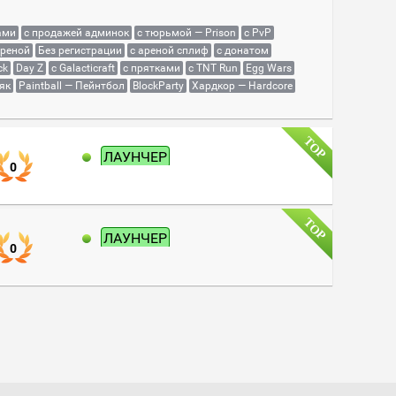
ами
с продажей админок
с тюрьмой — Prison
с PvP
ареной
Без регистрации
с ареной сплиф
с донатом
ck
Day Z
с Galacticraft
с прятками
с TNT Run
Egg Wars
як
Paintball — Пейнтбол
BlockParty
Хардкор — Hardcore
ЛАУНЧЕР
0
ЛАУНЧЕР
0