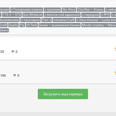
играми
с Голодными играми
с оружием
Sky Wars
ClanWar — Кланы
с кейс
r
ГТА 5 — GTA
Без WhiteList
с бесплатной админкой
с паркуром
с RPG
с 
 Выживанием
с лаунчером
Flan`s
Industrial Craft
с Лаки блоком — Lucky blo
Craft
Quake
Fly
Hi-Tech
Бомж — выживание бомжа
Murder mystery — Мань
bbers
 25
0
 100
0
Загрузить еще сервера