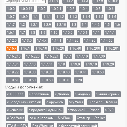
Сервера Майнкрафт PE
0.14.x
0.14.2
0.14.3
0.15.x
0.16.x
1.0.0
1.0.0.16
1.0.2
1.0.2.1
1.0.3
1.0.4
1.0.5
1.0.6
1.0.7
1.0.9
1.1
1.1.1
1.1.2
1.1.3
1.1.4
1.1.5
1.1.6
1.1.7
1.2
1.2.1
1.2.9
1.2.10
1.3
1.4
1.4.2
1.5
1.6
1.6.1
1.7
1.8
1.9
1.10
1.10.0
1.10.1
1.11
1.11.1
1.12.0
1.13.0
1.14.x
1.14.1
1.14.20
1.14.30
1.14.60
1.16.x
1.16.1
1.16.10
1.16.20
1.16.40
1.16.200
1.16.201
1.16.210
1.16.220
1.16.221
1.17
1.17.10
1.17.30
1.17.34
1.17.40
1.17.41
1.18
1.19.0
1.19.10
1.19.20
1.19.22
1.19.30
1.19.31
1.19.40
1.19.41
1.19.50
1.19.51
1.19.60
1.19.63
1.19.81
1.20
Моды и дополнения:
с 1000лвл
c Креативом
с Дюпом
с модами
с мини играми
с Голодными играми
с оружием
Sky Wars
ClanWar — Кланы
с кейсами
с продажей админок
с тюрьмой — Prison
с PvP
с Bed Wars
со скайблоком — SkyBlock
Сталкер — Stalker
ГТА 5 — GTA
Без WhiteList
с бесплатной админкой