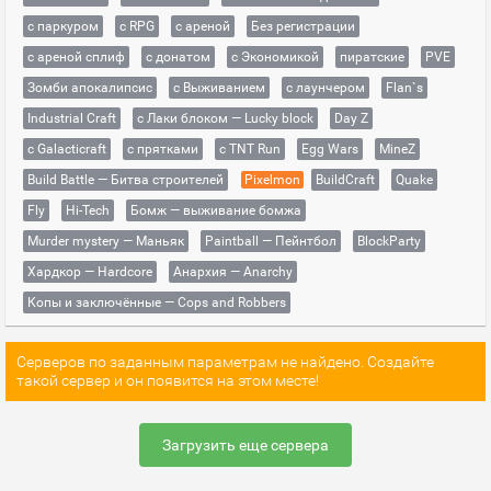
с паркуром
с RPG
с ареной
Без регистрации
с ареной сплиф
с донатом
с Экономикой
пиратские
PVE
Зомби апокалипсис
с Выживанием
с лаунчером
Flan`s
Industrial Craft
с Лаки блоком — Lucky block
Day Z
с Galacticraft
с прятками
с TNT Run
Egg Wars
MineZ
Build Battle — Битва строителей
Pixelmon
BuildCraft
Quake
Fly
Hi-Tech
Бомж — выживание бомжа
Murder mystery — Маньяк
Paintball — Пейнтбол
BlockParty
Хардкор — Hardcore
Анархия — Anarchy
Копы и заключённые — Cops and Robbers
Серверов по заданным параметрам не найдено. Создайте
такой сервер и он появится на этом месте!
Загрузить еще сервера