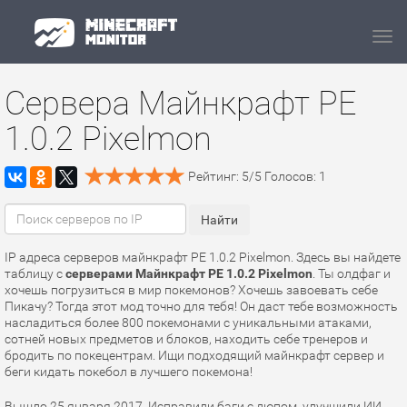
Navi
Сервера Майнкрафт PE
1.0.2 Pixelmon
Рейтинг:
5
/
5
Голосов:
1
IP адреса серверов майнкрафт PE 1.0.2 Pixelmon. Здесь вы найдете
таблицу с
серверами Майнкрафт PE 1.0.2 Pixelmon
. Ты олдфаг и
хочешь погрузиться в мир покемонов? Хочешь завоевать себе
Пикачу? Тогда этот мод точно для тебя! Он даст тебе возможность
насладиться более 800 покемонами с уникальными атаками,
сотней новых предметов и блоков, находить себе тренеров и
бродить по покецентрам. Ищи подходящий майнкрафт сервер и
беги кидать покебол в лучшего покемона!
Вышло 25 января 2017. Исправили баги с дюпом, улучшили ИИ