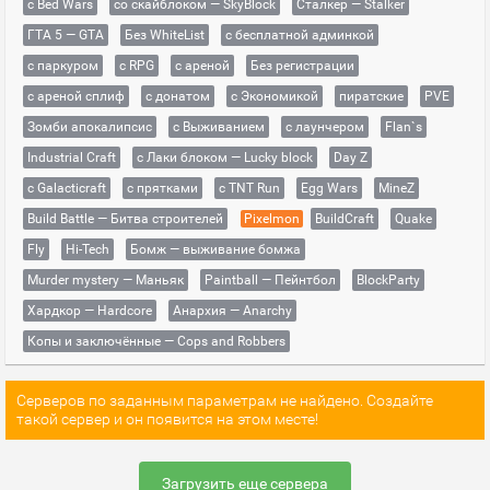
с Bed Wars
со скайблоком — SkyBlock
Сталкер — Stalker
ГТА 5 — GTA
Без WhiteList
с бесплатной админкой
с паркуром
с RPG
с ареной
Без регистрации
с ареной сплиф
с донатом
с Экономикой
пиратские
PVE
Зомби апокалипсис
с Выживанием
с лаунчером
Flan`s
Industrial Craft
с Лаки блоком — Lucky block
Day Z
с Galacticraft
с прятками
с TNT Run
Egg Wars
MineZ
Build Battle — Битва строителей
Pixelmon
BuildCraft
Quake
Fly
Hi-Tech
Бомж — выживание бомжа
Murder mystery — Маньяк
Paintball — Пейнтбол
BlockParty
Хардкор — Hardcore
Анархия — Anarchy
Копы и заключённые — Cops and Robbers
Серверов по заданным параметрам не найдено. Создайте
такой сервер и он появится на этом месте!
Загрузить еще сервера