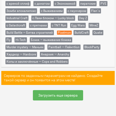
с ареной сплиф
с донатом
с Экономикой
пиратские
PVE
Зомби апокалипсис
с Выживанием
с лаунчером
Flan`s
Industrial Craft
с Лаки блоком — Lucky block
Day Z
с Galacticraft
с прятками
с TNT Run
Egg Wars
MineZ
Build Battle — Битва строителей
Pixelmon
BuildCraft
Quake
Fly
Hi-Tech
Бомж — выживание бомжа
Murder mystery — Маньяк
Paintball — Пейнтбол
BlockParty
Хардкор — Hardcore
Анархия — Anarchy
Копы и заключённые — Cops and Robbers
Серверов по заданным параметрам не найдено. Создайте
такой сервер и он появится на этом месте!
Загрузить еще сервера