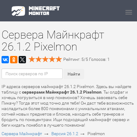
Navi
Сервера Майнкрафт
26.1.2 Pixelmon
Рейтинг:
5
/
5
Голосов:
1
IP адреса серверов майнкрафт 26.1.2 Pixelmon. Здесь вы найдете
таблицу с
серверами Майнкрафт 26.1.2 Pixelmon
. Ты олдфаг и
хочешь погрузиться в мир покемонов? Хочешь завоевать себе
Пикачу? Тогда этот мод точно для тебя! Он даст тебе возможность
насладиться более 800 покемонами с уникальными атаками,
сотней новых предметов и блоков, находить себе тренеров и
бродить по покецентрам. Ищи подходящий майнкрафт сервер и
беги кидать покебол в лучшего покемона!
→
→
Сервера Майнкрафт
Версия 26.1.2
Pixelmon