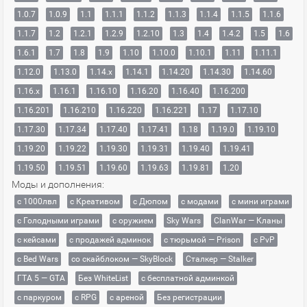
1.0.7
1.0.9
1.1
1.1.1
1.1.2
1.1.3
1.1.4
1.1.5
1.1.6
1.1.7
1.2
1.2.1
1.2.9
1.2.10
1.3
1.4
1.4.2
1.5
1.6
1.6.1
1.7
1.8
1.9
1.10
1.10.0
1.10.1
1.11
1.11.1
1.12.0
1.13.0
1.14.x
1.14.1
1.14.20
1.14.30
1.14.60
1.16.x
1.16.1
1.16.10
1.16.20
1.16.40
1.16.200
1.16.201
1.16.210
1.16.220
1.16.221
1.17
1.17.10
1.17.30
1.17.34
1.17.40
1.17.41
1.18
1.19.0
1.19.10
1.19.20
1.19.22
1.19.30
1.19.31
1.19.40
1.19.41
1.19.50
1.19.51
1.19.60
1.19.63
1.19.81
1.20
Моды и дополнения:
с 1000лвл
c Креативом
с Дюпом
с модами
с мини играми
с Голодными играми
с оружием
Sky Wars
ClanWar — Кланы
с кейсами
с продажей админок
с тюрьмой — Prison
с PvP
с Bed Wars
со скайблоком — SkyBlock
Сталкер — Stalker
ГТА 5 — GTA
Без WhiteList
с бесплатной админкой
с паркуром
с RPG
с ареной
Без регистрации