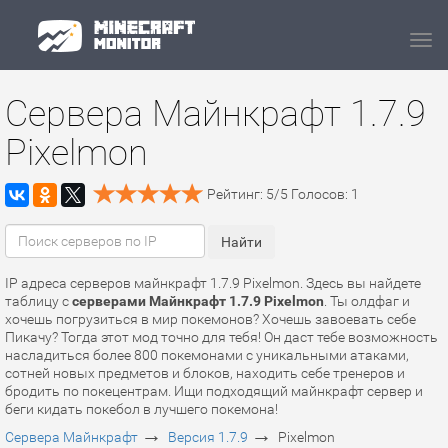
Navi
Сервера Майнкрафт 1.7.9
Pixelmon
Рейтинг:
5
/
5
Голосов:
1
IP адреса серверов майнкрафт 1.7.9 Pixelmon. Здесь вы найдете
таблицу с
серверами Майнкрафт 1.7.9 Pixelmon
. Ты олдфаг и
хочешь погрузиться в мир покемонов? Хочешь завоевать себе
Пикачу? Тогда этот мод точно для тебя! Он даст тебе возможность
насладиться более 800 покемонами с уникальными атаками,
сотней новых предметов и блоков, находить себе тренеров и
бродить по покецентрам. Ищи подходящий майнкрафт сервер и
беги кидать покебол в лучшего покемона!
→
→
Сервера Майнкрафт
Версия 1.7.9
Pixelmon