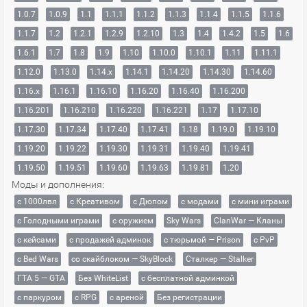
1.0.7
1.0.9
1.1
1.1.1
1.1.2
1.1.3
1.1.4
1.1.5
1.1.6
1.1.7
1.2
1.2.1
1.2.9
1.2.10
1.3
1.4
1.4.2
1.5
1.6
1.6.1
1.7
1.8
1.9
1.10
1.10.0
1.10.1
1.11
1.11.1
1.12.0
1.13.0
1.14.x
1.14.1
1.14.20
1.14.30
1.14.60
1.16.x
1.16.1
1.16.10
1.16.20
1.16.40
1.16.200
1.16.201
1.16.210
1.16.220
1.16.221
1.17
1.17.10
1.17.30
1.17.34
1.17.40
1.17.41
1.18
1.19.0
1.19.10
1.19.20
1.19.22
1.19.30
1.19.31
1.19.40
1.19.41
1.19.50
1.19.51
1.19.60
1.19.63
1.19.81
1.20
Моды и дополнения:
с 1000лвл
c Креативом
с Дюпом
с модами
с мини играми
с Голодными играми
с оружием
Sky Wars
ClanWar — Кланы
с кейсами
с продажей админок
с тюрьмой — Prison
с PvP
с Bed Wars
со скайблоком — SkyBlock
Сталкер — Stalker
ГТА 5 — GTA
Без WhiteList
с бесплатной админкой
с паркуром
с RPG
с ареной
Без регистрации