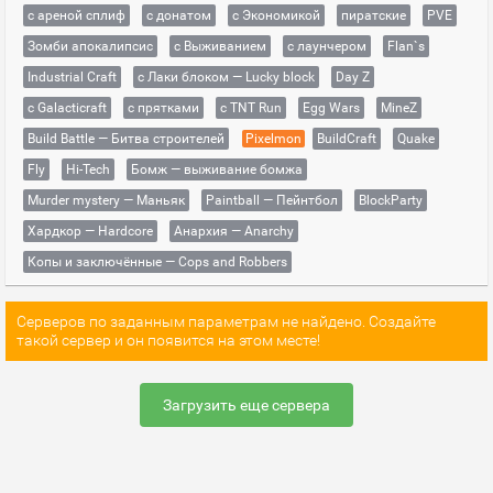
с ареной сплиф
с донатом
с Экономикой
пиратские
PVE
Зомби апокалипсис
с Выживанием
с лаунчером
Flan`s
Industrial Craft
с Лаки блоком — Lucky block
Day Z
с Galacticraft
с прятками
с TNT Run
Egg Wars
MineZ
Build Battle — Битва строителей
Pixelmon
BuildCraft
Quake
Fly
Hi-Tech
Бомж — выживание бомжа
Murder mystery — Маньяк
Paintball — Пейнтбол
BlockParty
Хардкор — Hardcore
Анархия — Anarchy
Копы и заключённые — Cops and Robbers
Серверов по заданным параметрам не найдено. Создайте
такой сервер и он появится на этом месте!
Загрузить еще сервера