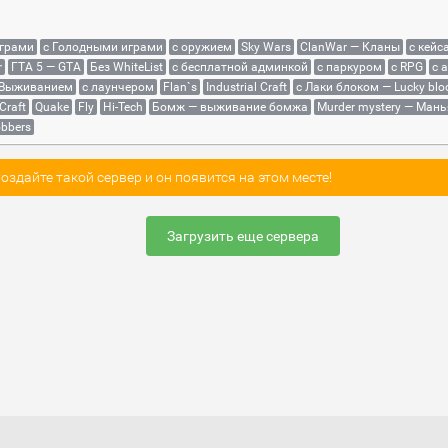
играми
с Голодными играми
с оружием
Sky Wars
ClanWar — Кланы
с кейс
r
ГТА 5 — GTA
Без WhiteList
с бесплатной админкой
с паркуром
с RPG
с 
 Выживанием
с лаунчером
Flan`s
Industrial Craft
с Лаки блоком — Lucky blo
Craft
Quake
Fly
Hi-Tech
Бомж — выживание бомжа
Murder mystery — Мань
bbers
здайте такой сервер и он появится на этом месте!
Загрузить еще сервера