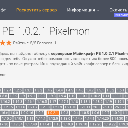
афт
Раскрутить сервер
Информация
Скачать
MoonLaun
E 1.0.2.1 Pixelmon
Рейтинг:
5
/
5
Голосов:
1
 Здесь вы найдете таблицу с
серверами Майнкрафт PE 1.0.2.1 Pixel
чно для тебя! Он даст тебе возможность насладиться более 800 пок
одить по покецентрам. Ищи подходящий майнкрафт сервер и беги кид
lmon
3
1.2.4
1.2.5
1.3.1
1.3.2
1.4.2
1.4.4
1.4.5
1.4.6
1.4.7
1.5.1
1.5.2
1.6.1
1.8.8
1.8.9
1.9
1.9.1
1.9.2
1.9.3
1.9.4
1.10
1.10.1
1.10.2
1.11
1.11.1
1.
1.16.2
1.16.3
1.16.4
1.16.5
1.17
1.17.1
1.18
1.18.1
1.18.2
1.19
1.19.1
4
1.21.5
1.21.6
1.21.7
1.21.8
1.21.9
1.21.10
1.21.11
26.1
26.1.1
26.1.2
.16.x
1.0.0
1.0.0.16
1.0.2
1.0.2.1
1.0.3
1.0.4
1.0.5
1.0.6
1.0.7
1.0.9
1.1
1.10.0
1.10.1
1.11
1.11.1
1.12.0
1.13.0
1.14.x
1.14.1
1.14.20
1.14.30
1
17.30
1.17.34
1.17.40
1.17.41
1.18
1.19.0
1.19.10
1.19.20
1.19.22
1.19.