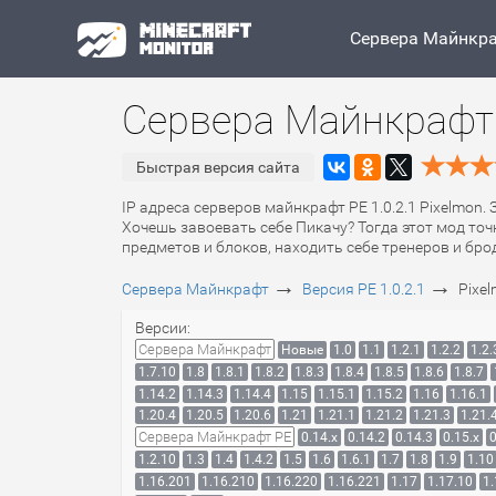
Сервера Майнкр
Сервера Майнкрафт P
Быстрая версия сайта
IP адреса серверов майнкрафт PE 1.0.2.1 Pixelmon.
Хочешь завоевать себе Пикачу? Тогда этот мод то
предметов и блоков, находить себе тренеров и бр
→
→
Сервера Майнкрафт
Версия PE 1.0.2.1
Pixe
Версии:
Сервера Майнкрафт
Новые
1.0
1.1
1.2.1
1.2.2
1.2.
1.7.10
1.8
1.8.1
1.8.2
1.8.3
1.8.4
1.8.5
1.8.6
1.8.7
1.14.2
1.14.3
1.14.4
1.15
1.15.1
1.15.2
1.16
1.16.1
1.20.4
1.20.5
1.20.6
1.21
1.21.1
1.21.2
1.21.3
1.21.
Сервера Майнкрафт PE
0.14.x
0.14.2
0.14.3
0.15.x
0
1.2.10
1.3
1.4
1.4.2
1.5
1.6
1.6.1
1.7
1.8
1.9
1.10
1.16.201
1.16.210
1.16.220
1.16.221
1.17
1.17.10
1.