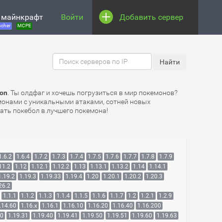
 майнкрафт
Войти
Добавить сервер
cher
MCPE
mon
. Ты олдфаг и хочешь погрузиться в мир покемонов?
емонами с уникальными атаками, сотней новых
ать покебол в лучшего покемона!
1.6.2
1.6.4
1.7.2
1.7.3
1.7.4
1.7.5
1.7.6
1.7.7
1.7.8
1.7.9
11.2
1.12
1.12.1
1.12.2
1.13
1.13.1
1.13.2
1.14
1.14.1
1.19.2
1.19.3
1.19.33
1.19.4
1.20
1.20.1
1.20.2
1.20.3
26.2
1.1.1
1.1.2
1.1.3
1.1.4
1.1.5
1.1.6
1.1.7
1.2
1.2.1
1.2.9
.14.60
1.16.x
1.16.1
1.16.10
1.16.20
1.16.40
1.16.200
30
1.19.31
1.19.40
1.19.41
1.19.50
1.19.51
1.19.60
1.19.63