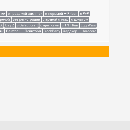
ами
с продажей админок
с тюрьмой — Prison
с PvP
ареной
Без регистрации
с ареной сплиф
с донатом
ck
Day Z
с Galacticraft
с прятками
с TNT Run
Egg Wars
як
Paintball — Пейнтбол
BlockParty
Хардкор — Hardcore