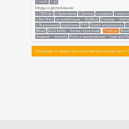
1.19.81
1.20
Моды и дополнения:
с 1000лвл
c Креативом
с Дюпом
с модами
с мини 
с Bed Wars
со скайблоком — SkyBlock
Сталкер — Stalke
с Экономикой
пиратские
PVE
Зомби апокалипсис
с
MineZ
Build Battle — Битва строителей
Pixelmon
Build
Анархия — Anarchy
Копы и заключённые — Cops and Ro
Серверов по заданным параметрам не найдено. Со