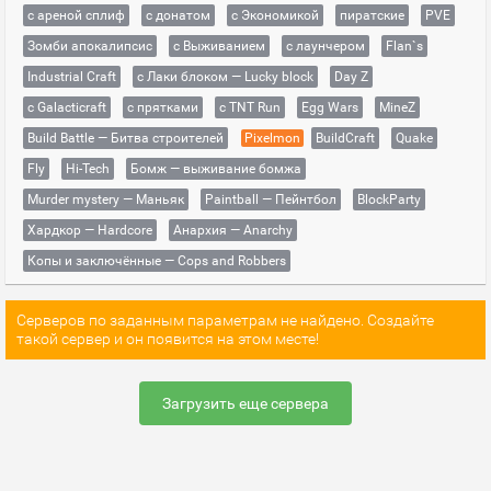
с ареной сплиф
с донатом
с Экономикой
пиратские
PVE
Зомби апокалипсис
с Выживанием
с лаунчером
Flan`s
Industrial Craft
с Лаки блоком — Lucky block
Day Z
с Galacticraft
с прятками
с TNT Run
Egg Wars
MineZ
Build Battle — Битва строителей
Pixelmon
BuildCraft
Quake
Fly
Hi-Tech
Бомж — выживание бомжа
Murder mystery — Маньяк
Paintball — Пейнтбол
BlockParty
Хардкор — Hardcore
Анархия — Anarchy
Копы и заключённые — Cops and Robbers
Серверов по заданным параметрам не найдено. Создайте
такой сервер и он появится на этом месте!
Загрузить еще сервера