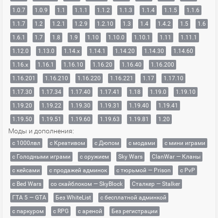
1.0.7
1.0.9
1.1
1.1.1
1.1.2
1.1.3
1.1.4
1.1.5
1.1.6
1.1.7
1.2
1.2.1
1.2.9
1.2.10
1.3
1.4
1.4.2
1.5
1.6
1.6.1
1.7
1.8
1.9
1.10
1.10.0
1.10.1
1.11
1.11.1
1.12.0
1.13.0
1.14.x
1.14.1
1.14.20
1.14.30
1.14.60
1.16.x
1.16.1
1.16.10
1.16.20
1.16.40
1.16.200
1.16.201
1.16.210
1.16.220
1.16.221
1.17
1.17.10
1.17.30
1.17.34
1.17.40
1.17.41
1.18
1.19.0
1.19.10
1.19.20
1.19.22
1.19.30
1.19.31
1.19.40
1.19.41
1.19.50
1.19.51
1.19.60
1.19.63
1.19.81
1.20
Моды и дополнения:
с 1000лвл
c Креативом
с Дюпом
с модами
с мини играми
с Голодными играми
с оружием
Sky Wars
ClanWar — Кланы
с кейсами
с продажей админок
с тюрьмой — Prison
с PvP
с Bed Wars
со скайблоком — SkyBlock
Сталкер — Stalker
ГТА 5 — GTA
Без WhiteList
с бесплатной админкой
с паркуром
с RPG
с ареной
Без регистрации