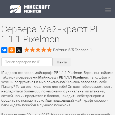
Navi
Сервера Майнкрафт PE
1.1.1 Pixelmon
Рейтинг:
5
/
5
Голосов:
1
IP адреса серверов майнкрафт PE 1.1.1 Pixelmon. Здесь вы найдете
таблицу с
серверами Майнкрафт PE 1.1.1 Pixelmon
. Ты олдфаг и
хочешь погрузиться в мир покемонов? Хочешь завоевать себе
Пикачу? Тогда этот мод точно для тебя! Он даст тебе возможность
насладиться более 800 покемонами с уникальными атаками,
сотней новых предметов и блоков, находить себе тренеров и
бродить по покецентрам. Ищи подходящий майнкрафт сервер и
беги кидать покебол в лучшего покемона!
Версия вышла 20 июня 2017. Исправили все шибки с инвентарём