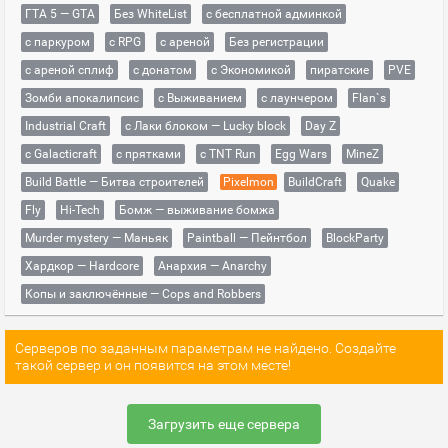
ГТА 5 — GTA
Без WhiteList
с бесплатной админкой
с паркуром
с RPG
с ареной
Без регистрации
с ареной сплиф
с донатом
с Экономикой
пиратские
PVE
Зомби апокалипсис
с Выживанием
с лаунчером
Flan`s
Industrial Craft
с Лаки блоком — Lucky block
Day Z
с Galacticraft
с прятками
с TNT Run
Egg Wars
MineZ
Build Battle — Битва строителей
Pixelmon
BuildCraft
Quake
Fly
Hi-Tech
Бомж — выживание бомжа
Murder mystery — Маньяк
Paintball — Пейнтбол
BlockParty
Хардкор — Hardcore
Анархия — Anarchy
Копы и заключённые — Cops and Robbers
Серверов по заданным параметрам не найдено. Создайте
такой сервер и он появится на этом месте!
Загрузить еще сервера