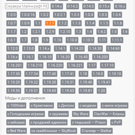
Сервера Майнкрафт PE
0.14.x
0.14.2
0.14.3
0.15.x
0.16.x
1.0.0
1.0.0.16
1.0.2
1.0.2.1
1.0.3
1.0.4
1.0.5
1.0.6
1.0.7
1.0.9
1.1
1.1.1
1.1.2
1.1.3
1.1.4
1.1.5
1.1.6
1.1.7
1.2
1.2.1
1.2.9
1.2.10
1.3
1.4
1.4.2
1.5
1.6
1.6.1
1.7
1.8
1.9
1.10
1.10.0
1.10.1
1.11
1.11.1
1.12.0
1.13.0
1.14.x
1.14.1
1.14.20
1.14.30
1.14.60
1.16.x
1.16.1
1.16.10
1.16.20
1.16.40
1.16.200
1.16.201
1.16.210
1.16.220
1.16.221
1.17
1.17.10
1.17.30
1.17.34
1.17.40
1.17.41
1.18
1.19.0
1.19.10
1.19.20
1.19.22
1.19.30
1.19.31
1.19.40
1.19.41
1.19.50
1.19.51
1.19.60
1.19.63
1.19.81
1.20
Моды и дополнения:
с 1000лвл
c Креативом
с Дюпом
с модами
с мини играми
с Голодными играми
с оружием
Sky Wars
ClanWar — Кланы
с кейсами
с продажей админок
с тюрьмой — Prison
с PvP
с Bed Wars
со скайблоком — SkyBlock
Сталкер — Stalker