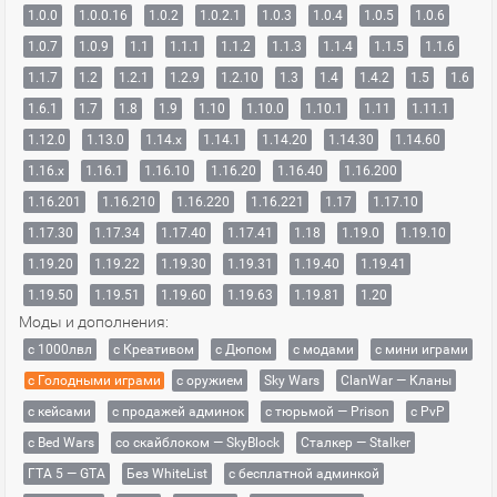
1.0.0
1.0.0.16
1.0.2
1.0.2.1
1.0.3
1.0.4
1.0.5
1.0.6
1.0.7
1.0.9
1.1
1.1.1
1.1.2
1.1.3
1.1.4
1.1.5
1.1.6
1.1.7
1.2
1.2.1
1.2.9
1.2.10
1.3
1.4
1.4.2
1.5
1.6
1.6.1
1.7
1.8
1.9
1.10
1.10.0
1.10.1
1.11
1.11.1
1.12.0
1.13.0
1.14.x
1.14.1
1.14.20
1.14.30
1.14.60
1.16.x
1.16.1
1.16.10
1.16.20
1.16.40
1.16.200
1.16.201
1.16.210
1.16.220
1.16.221
1.17
1.17.10
1.17.30
1.17.34
1.17.40
1.17.41
1.18
1.19.0
1.19.10
1.19.20
1.19.22
1.19.30
1.19.31
1.19.40
1.19.41
1.19.50
1.19.51
1.19.60
1.19.63
1.19.81
1.20
Моды и дополнения:
с 1000лвл
c Креативом
с Дюпом
с модами
с мини играми
с Голодными играми
с оружием
Sky Wars
ClanWar — Кланы
с кейсами
с продажей админок
с тюрьмой — Prison
с PvP
с Bed Wars
со скайблоком — SkyBlock
Сталкер — Stalker
ГТА 5 — GTA
Без WhiteList
с бесплатной админкой