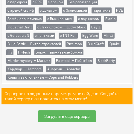
с паркуром
с RPG
с ареной
Без регистрации
с ареной сплиф
с донатом
с Экономикой
пиратские
PVE
Зомби апокалипсис
с Выживанием
с лаунчером
Flan`s
Industrial Craft
с Лаки блоком — Lucky block
Day Z
с Galacticraft
с прятками
с TNT Run
Egg Wars
MineZ
Build Battle — Битва строителей
Pixelmon
BuildCraft
Quake
Fly
Hi-Tech
Бомж — выживание бомжа
Murder mystery — Маньяк
Paintball — Пейнтбол
BlockParty
Хардкор — Hardcore
Анархия — Anarchy
Копы и заключённые — Cops and Robbers
Серверов по заданным параметрам не найдено. Создайте
такой сервер и он появится на этом месте!
Загрузить еще сервера