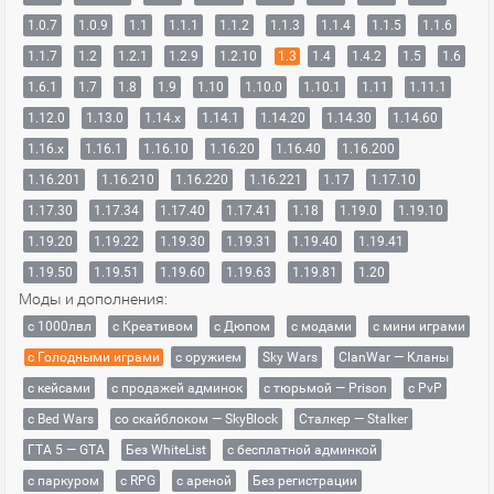
1.0.7
1.0.9
1.1
1.1.1
1.1.2
1.1.3
1.1.4
1.1.5
1.1.6
1.1.7
1.2
1.2.1
1.2.9
1.2.10
1.3
1.4
1.4.2
1.5
1.6
1.6.1
1.7
1.8
1.9
1.10
1.10.0
1.10.1
1.11
1.11.1
1.12.0
1.13.0
1.14.x
1.14.1
1.14.20
1.14.30
1.14.60
1.16.x
1.16.1
1.16.10
1.16.20
1.16.40
1.16.200
1.16.201
1.16.210
1.16.220
1.16.221
1.17
1.17.10
1.17.30
1.17.34
1.17.40
1.17.41
1.18
1.19.0
1.19.10
1.19.20
1.19.22
1.19.30
1.19.31
1.19.40
1.19.41
1.19.50
1.19.51
1.19.60
1.19.63
1.19.81
1.20
Моды и дополнения:
с 1000лвл
c Креативом
с Дюпом
с модами
с мини играми
с Голодными играми
с оружием
Sky Wars
ClanWar — Кланы
с кейсами
с продажей админок
с тюрьмой — Prison
с PvP
с Bed Wars
со скайблоком — SkyBlock
Сталкер — Stalker
ГТА 5 — GTA
Без WhiteList
с бесплатной админкой
с паркуром
с RPG
с ареной
Без регистрации