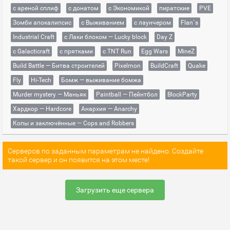
с ареной сплиф
с донатом
с Экономикой
пиратские
PVE
Зомби апокалипсис
с Выживанием
с лаунчером
Flan`s
Industrial Craft
с Лаки блоком — Lucky block
Day Z
с Galacticraft
с прятками
с TNT Run
Egg Wars
MineZ
Build Battle — Битва строителей
Pixelmon
BuildCraft
Quake
Fly
Hi-Tech
Бомж — выживание бомжа
Murder mystery — Маньяк
Paintball — Пейнтбол
BlockParty
Хардкор — Hardcore
Анархия — Anarchy
Копы и заключённые — Cops and Robbers
Серверов по заданным параметрам не найдено. Создайте
такой сервер и он появится на этом месте!
Загрузить еще сервера