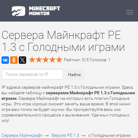
Navi
Сервера Майнкрафт PE
1.3 с Голодными играми
Рейтинг:
5
/
5
Голосов:
1
IP адреса серверов майнкрафт PE 1.3 с Голодными играми. Здесь
вы найдете таблицу с
серверами Майнкрафт PE 1.3 с Голодными
играми
. Сервера Майнкрафт на которых есть плагин Голодные
игры. Это игра хорошо сможет занять ваше время. В этой мини-
игре вам точно не будет скучно. Вы прочувствуйте весь сок
соревновательного процесса и выживания. Удачных голодных
игр!
→
→
Сервера Майнкрафт
Версия PE 1.3
с Голодными играми